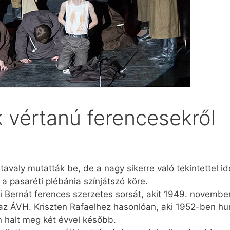
k vértanú ferencesekről
tavaly mutatták be, de a nagy sikerre való tekintettel 
 pasaréti plébánia színjátszó köre.
i Bernát ferences szerzetes sorsát, akit 1949. novembe
 az ÁVH. Kriszten Rafaelhez hasonlóan, aki 1952-ben hun
 halt meg két évvel később.