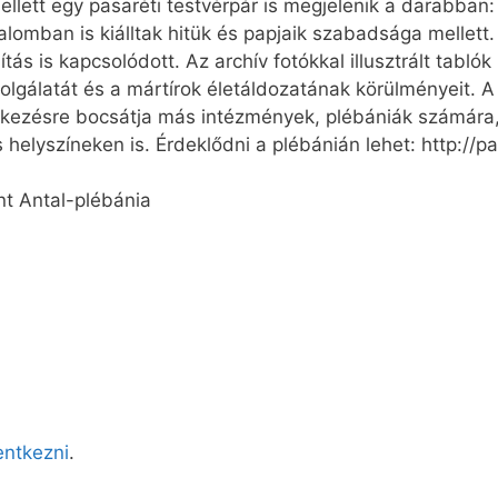
llett egy pasaréti testvérpár is megjelenik a darabban:
lomban is kiálltak hitük és papjaik szabadsága mellett.
ítás is kapcsolódott. Az archív fotókkal illusztrált tabló
lgálatát és a mártírok életáldozatának körülményeit. A ta
elkezésre bocsátja más intézmények, plébániák számára, a
elyszíneken is. Érdeklődni a plébánián lehet: http://p
nt Antal-plébánia
lentkezni
.