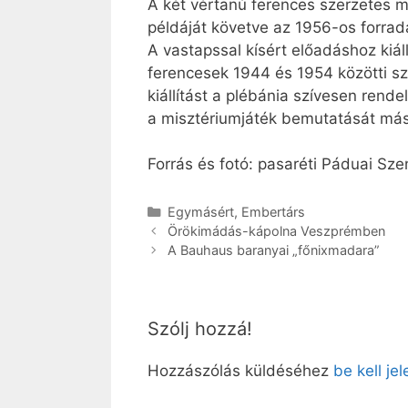
A két vértanú ferences szerzetes me
példáját követve az 1956-os forrada
A vastapssal kísért előadáshoz kiáll
ferencesek 1944 és 1954 közötti szo
kiállítást a plébánia szívesen rend
a misztériumjáték bemutatását más h
Forrás és fotó: pasaréti Páduai Sze
Kategória
Egymásért
,
Embertárs
Örökimádás-kápolna Veszprémben
A Bauhaus baranyai „főnixmadara”
Szólj hozzá!
Hozzászólás küldéséhez
be kell je