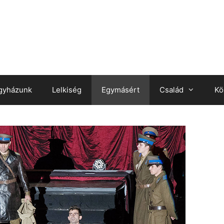
gyházunk
Lelkiség
Egymásért
Család
Kö