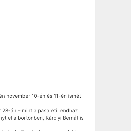
idén november 10-én és 11-én ismét
r 28-án – mint a pasaréti rendház
yt el a börtönben, Károlyi Bernát is