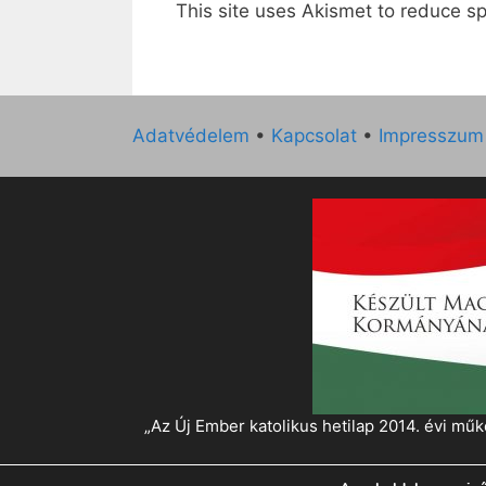
This site uses Akismet to reduce 
Adatvédelem
•
Kapcsolat
•
Impresszum
„Az Új Ember katolikus hetilap 2014. évi 