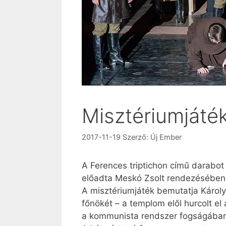
Misztériumjáté
2017-11-19
Szerző:
Új Ember
A Ferences triptichon című darabot 
előadta Meskó Zsolt rendezésében a
A misztériumjáték bemutatja Károly
főnökét – a templom elől hurcolt el
a kommunista rendszer fogságában