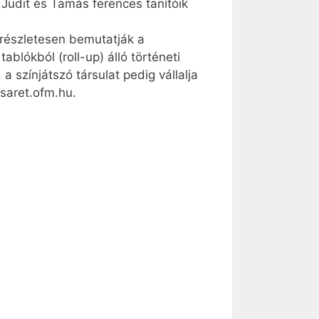
 Judit és Tamás ferences tanítóik
k részletesen bemutatják a
blókból (roll-up) álló történeti
 színjátszó társulat pedig vállalja
asaret.ofm.hu.