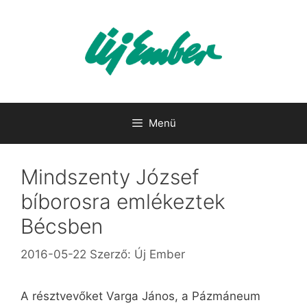
Kilépés
a
tartalomba
Menü
Mindszenty József
bíborosra emlékeztek
Bécsben
2016-05-22
Szerző:
Új Ember
A résztvevőket Varga János, a Pázmáneum