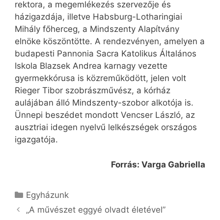
rektora, a megemlékezés szervezője és
házigazdája, illetve Habsburg-Lotharingiai
Mihály főherceg, a Mindszenty Alapítvány
elnöke köszöntötte. A rendezvényen, amelyen a
budapesti Pannonia Sacra Katolikus Általános
Iskola Blazsek Andrea karnagy vezette
gyermekkórusa is közreműködött, jelen volt
Rieger Tibor szobrászművész, a kórház
aulájában álló Mindszenty-szobor alkotója is.
Ünnepi beszédet mondott Vencser László, az
ausztriai idegen nyelvű lelkészségek országos
igazgatója.
Forrás: Varga Gabriella
Kategória
Egyházunk
„A művészet eggyé olvadt életével”