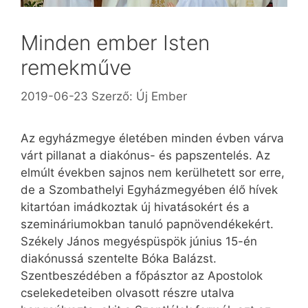
Minden ember Isten
remekműve
2019-06-23
Szerző:
Új Ember
Az egyházmegye életében minden évben várva
várt pillanat a diakónus- és papszentelés. Az
elmúlt években sajnos nem kerülhetett sor erre,
de a Szombathelyi Egyházmegyében élő hívek
kitartóan imádkoztak új hivatásokért és a
szemináriumokban tanuló papnövendékekért.
Székely János megyéspüspök június 15-én
diakónussá szentelte Bóka Balázst.
Szentbeszédében a főpásztor az Apostolok
cselekedeteiben olvasott részre utalva