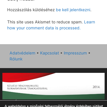
Hozzászólás küldéséhez
be kell jelentkezni
.
This site uses Akismet to reduce spam.
Learn
how your comment data is processed.
Adatvédelem
•
Kapcsolat
•
Impresszum
•
Rólunk
„Az Új Ember katolikus hetilap 2014. évi működésének
A weboldalon a minőségi felhasználói élmény érdekében sütiket