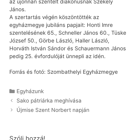
az újonnan szentelt diakónusnak Székely
János.
A szertartás végén köszöntötték az
egyházmegye jubiláns papjait: Honti Imre
szentelésének 65., Schneller János 60., Tüske
József 50., Görbe László, Haller László,
Horváth István Sándor és Schauermann János
pedig 25. évfordulóját ünnepli az idén.
Forrás és fotó: Szombathelyi Egyházmegye
Kategória
Egyházunk
Sako pátriárka meghívása
Újmise Szent Norbert napján
Szólj hozzá!