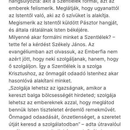
hangsúlyozta: akit a Szentlélek formál, azt az
emberek felismerik. Meglátják, hogy ugyanattól
az Istentől való, aki az ő szívüket is alakítja.
Megismerik az Istentől küldött Pásztor hangját,
és általa rátalálnak Isten békéjére.
Milyenné akar formálni minket a Szentlélek? –
tette fel a kérdést Székely János. Az
evangéliumban azt olvassuk, az Emberfia nem
azért jött, hogy neki szolgáljanak, hanem, hogy
ő szolgáljon. Így a Szentlélek is a szolga
Krisztushoz, az önmagát odaadó Istenhez akar
hasonlóvá alakítani minket.
„Szolgája lehetsz az igazságnak, amikor a
kereszt balga bölcsességét hirdeted; szolgája
lehetsz az embereknek azzal, hogy meglátod
bennük Isten tiszteletet érdemlő remekművét.
Önmagad odaadását, önzetlenséget, a szeretet
útját keresd a szolgálatodban” – adta útravalóul