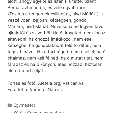
előtt, ahogy egykor az Isten Fia tette. Szent
Bernát azt mondja, és vele együtt mi is:
»Tekints a tengernek csillagára, hívd Máriát (…)
veszélyben, bajban, kétségben, gondolj
Máriára, hívd Máriát. Neve soha ne legyen távol
ajkaidtól és szívedtől. Ha őt követed, nem fogsz
eltévedni; ha őhozzá imádkozol, nem esel
kétségbe; ha gondolataidat felé fordítod, nem
fogsz hibázni. Ha ő tart téged, nem esel el; ha ő
oltalmaz, nem kell félned; ha ő mutat utat, nem
fáradsz el; ha ő könyörületes hozzád, biztosan
eléred utad célját.«”
Forrás és fotó: Aleteia.org; Vatican.va
Fordította: Verestói Nárcisz
Kategória
Egymásért
Kőrösi Csoma nyomában