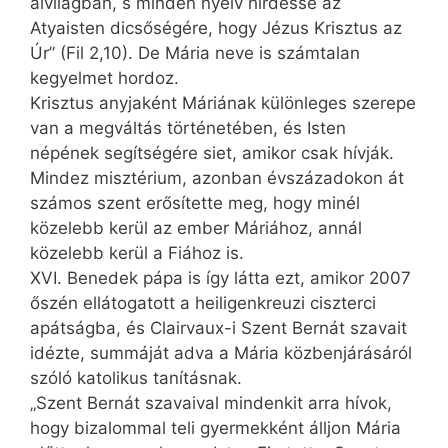
alvilágban, s minden nyelv hirdesse az
Atyaisten dicsőségére, hogy Jézus Krisztus az
Úr” (Fil 2,10). De Mária neve is számtalan
kegyelmet hordoz.
Krisztus anyjaként Máriának különleges szerepe
van a megváltás történetében, és Isten
népének segítségére siet, amikor csak hívják.
Mindez misztérium, azonban évszázadokon át
számos szent erősítette meg, hogy minél
közelebb kerül az ember Máriához, annál
közelebb kerül a Fiához is.
XVI. Benedek pápa is így látta ezt, amikor 2007
őszén ellátogatott a heiligenkreuzi ciszterci
apátságba, és Clairvaux-i Szent Bernát szavait
idézte, summáját adva a Mária közbenjárásáról
szóló katolikus tanításnak.
„Szent Bernát szavaival mindenkit arra hívok,
hogy bizalommal teli gyermekként álljon Mária