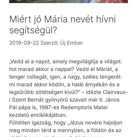
Miért jó Mária nevét hívni
segítségül?
2019-09-22
Szerző:
Új Ember
„Vedd el a napot, amely megvilágítja a világot:
hol marad akkor a nappal? Vedd el Máriát, a
tenger csillagát, igen, a nagy, széles tengerét:
mi marad akkor ködön, a halál árnyékán és a
legsűrűbb sötétségen kívül?” – idézte Clair­vaux-
i Szent Bernát gyönyörű szavait már II. János
Pál pápa is, 1987-es Redemptoris Mater
kezdetű enciklikájában.
Föltétlen igazság, hogy „Jézus nevére hajoljon
meg minden térd a mennyben, a földön és az