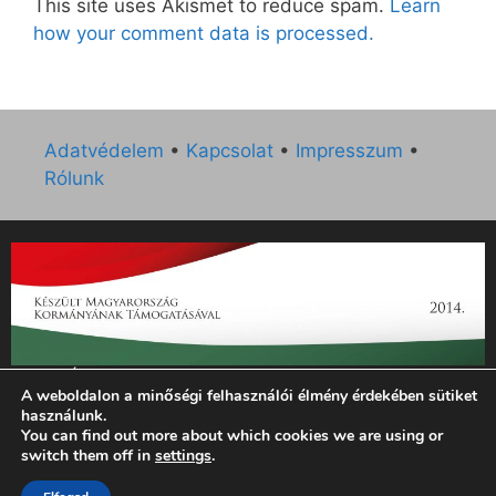
This site uses Akismet to reduce spam.
Learn
how your comment data is processed.
Adatvédelem
•
Kapcsolat
•
Impresszum
•
Rólunk
„Az Új Ember katolikus hetilap 2014. évi működésének
A weboldalon a minőségi felhasználói élmény érdekében sütiket
támogatását az EGYH-KCP-14-P-0121 sz. támogatási
használunk.
szerződés keretében 3 000 000 Ft összegben támogatta az
You can find out more about which cookies we are using or
Emberi Erőforrások Minisztériuma.”
switch them off in
settings
.