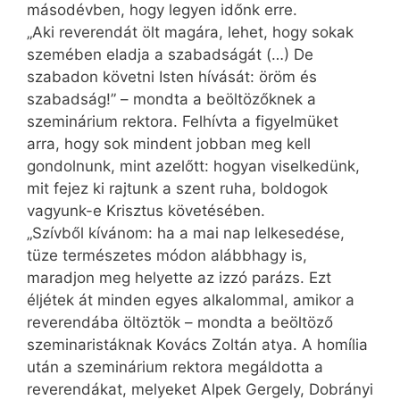
másodévben, hogy legyen időnk erre.
„Aki reverendát ölt magára, lehet, hogy sokak
szemében eladja a szabadságát (…) De
szabadon követni Isten hívását: öröm és
szabadság!” – mondta a beöltözőknek a
szeminárium rektora. Felhívta a figyelmüket
arra, hogy sok mindent jobban meg kell
gondolnunk, mint azelőtt: hogyan viselkedünk,
mit fejez ki rajtunk a szent ruha, boldogok
vagyunk-e Krisztus követésében.
„Szívből kívánom: ha a mai nap lelkesedése,
tüze természetes módon alábbhagy is,
maradjon meg helyette az izzó parázs. Ezt
éljétek át minden egyes alkalommal, amikor a
reverendába öltöztök – mondta a beöltöző
szeminaristáknak Kovács Zoltán atya. A homília
után a szeminárium rektora megáldotta a
reverendákat, melyeket Alpek Gergely, Dobrányi