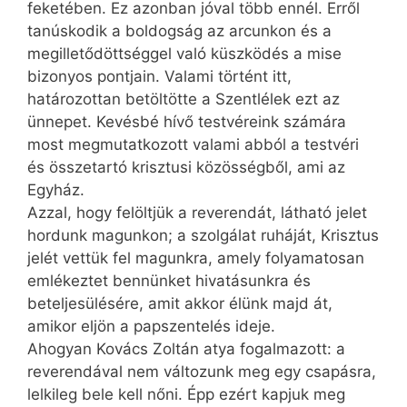
feketében. Ez azonban jóval több ennél. Erről
tanúskodik a boldogság az arcunkon és a
megilletődöttséggel való küszködés a mise
bizonyos pontjain. Valami történt itt,
határozottan betöltötte a Szentlélek ezt az
ünnepet. Kevésbé hívő testvéreink számára
most megmutatkozott valami abból a testvéri
és összetartó krisztusi közösségből, ami az
Egyház.
Azzal, hogy felöltjük a reverendát, látható jelet
hordunk magunkon; a szolgálat ruháját, Krisztus
jelét vettük fel magunkra, amely folyamatosan
emlékeztet bennünket hivatásunkra és
beteljesülésére, amit akkor élünk majd át,
amikor eljön a papszentelés ideje.
Ahogyan Kovács Zoltán atya fogalmazott: a
reverendával nem változunk meg egy csapásra,
lelkileg bele kell nőni. Épp ezért kapjuk meg