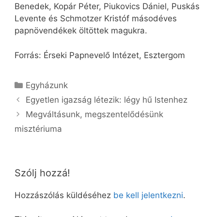
Benedek, Kopár Péter, Piukovics Dániel, Puskás
Levente és Schmotzer Kristóf másodéves
papnövendékek öltöttek magukra.
Forrás: Érseki Papnevelő Intézet, Esztergom
Kategória
Egyházunk
Egyetlen igazság létezik: légy hű Istenhez
Megváltásunk, megszentelődésünk
misztériuma
Szólj hozzá!
Hozzászólás küldéséhez
be kell jelentkezni
.