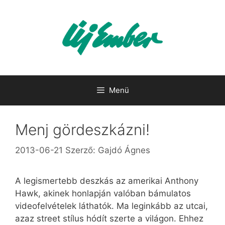
Kilépés
a
tartalomba
Menü
Menj gördeszkázni!
2013-06-21
Szerző:
Gajdó Ágnes
A legismertebb deszkás az amerikai Anthony
Hawk, akinek honlapján valóban bámulatos
videofelvételek láthatók. Ma leginkább az utcai,
azaz street stílus hódít szerte a világon. Ehhez