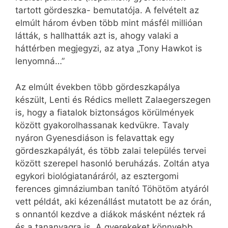
tartott gördeszka- bemutatója. A felvételt az
elmúlt három évben több mint másfél millióan
látták, s hallhatták azt is, ahogy valaki a
háttérben megjegyzi, az atya „Tony Hawkot is
lenyomná…”
Az elmúlt években több gördeszkapálya
készült, Lenti és Rédics mellett Zalaegerszegen
is, hogy a fiatalok biztonságos körülmények
között gyakorolhassanak kedvükre. Tavaly
nyáron Gyenesdiáson is felavattak egy
gördeszkapályát, és több zalai település tervei
között szerepel hasonló beruházás. Zoltán atya
egykori biológiatanáráról, az esztergomi
ferences gimnáziumban tanító Töhötöm atyáról
vett példát, aki kézenállást mutatott be az órán,
s onnantól kezdve a diákok másként néztek rá
és a tananyagra is. A gyerekeket könnyebb