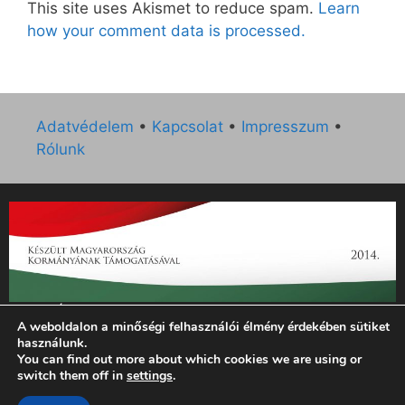
This site uses Akismet to reduce spam.
Learn
how your comment data is processed.
Adatvédelem
•
Kapcsolat
•
Impresszum
•
Rólunk
„Az Új Ember katolikus hetilap 2014. évi működésének
A weboldalon a minőségi felhasználói élmény érdekében sütiket
támogatását az EGYH-KCP-14-P-0121 sz. támogatási
használunk.
szerződés keretében 3 000 000 Ft összegben támogatta az
You can find out more about which cookies we are using or
Emberi Erőforrások Minisztériuma.”
switch them off in
settings
.