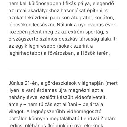
nem kell különösebben fifikás pálya, elegendő
az utcai akadályokhoz hasonlókat építeni, s
azokat leküzdeni: padokon átugratni, korláton,
lépcsőkön lecsúszni. Nálunk a nyolcvanas évek
közepén jelent meg ez az extrém sportág, s
országszerte számos deszkás társaság alakult;
az egyik leghíresebb (sokak szerint a
leghírhedtebb) a fővárosban, a Hősök terén.
Június 21-én, a gördeszkások világnapján (mert
ilyen is van) érdemes újra megnézni azt a
néhány évvel ezelőtt készült videofelvételt,
amely – nem túlzás ezt állítani – bejárta a
világot. A legnépszerűbb videomegosztó
portálon könnyen megtalálható Lendvai Zoltán
rédicsi plébános (képünkön) gyerekeknek