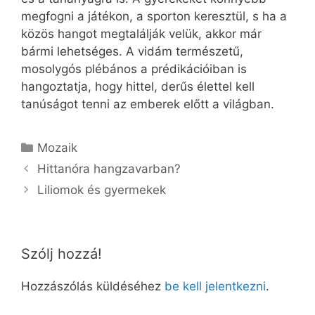
megfogni a játékon, a sporton keresztül, s ha a
közös hangot megtalálják velük, akkor már
bármi lehetséges. A vidám természetű,
mosolygós plébános a prédikációiban is
hangoztatja, hogy hittel, derűs élettel kell
tanúságot tenni az emberek előtt a világban.
Kategória
Mozaik
Hittanóra hangzavarban?
Liliomok és gyermekek
Szólj hozzá!
Hozzászólás küldéséhez
be kell jelentkezni
.