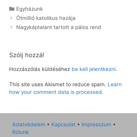
Kategória
Egyházunk
Ötmillió katolikus hazája
Nagykáptalant tartott a pálos rend
Szólj hozzá!
Hozzászólás küldéséhez
be kell jelentkezni
.
This site uses Akismet to reduce spam.
Learn
how your comment data is processed.
Adatvédelem
•
Kapcsolat
•
Impresszum
•
Rólunk