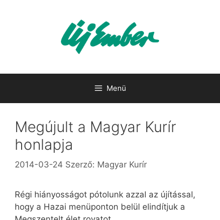
Kilépés
a
tartalomba
Menü
Megújult a Magyar Kurír
honlapja
2014-03-24
Szerző:
Magyar Kurír
Régi hiányosságot pótolunk azzal az újítással,
hogy a Hazai menüponton belül elindítjuk a
Megszentelt élet rovatot.