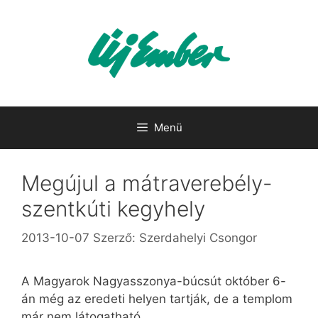
Kilépés
a
tartalomba
Menü
Megújul a mátraverebély-
szentkúti kegyhely
2013-10-07
Szerző:
Szerdahelyi Csongor
A Magyarok Nagyasszonya-búcsút október 6-
án még az eredeti helyen tartják, de a templom
már nem látogatható.