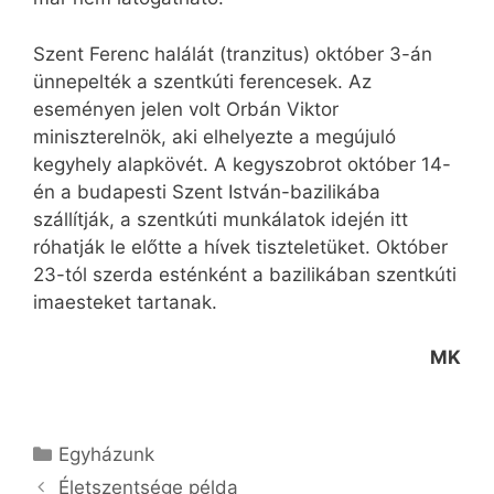
Szent Ferenc halálát (tranzitus) október 3-án
ünnepelték a szentkúti ferencesek. Az
eseményen jelen volt Orbán Viktor
miniszterelnök, aki elhelyezte a megújuló
kegyhely alapkövét. A kegyszobrot október 14-
én a budapesti Szent István-bazilikába
szállítják, a szentkúti munkálatok idején itt
róhatják le előtte a hívek tiszteletüket. Október
23-tól szerda esténként a bazilikában szentkúti
imaesteket tartanak.
MK
Kategória
Egyházunk
Életszentsége példa