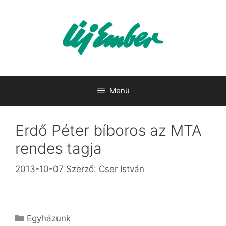
Kilépés
a
tartalomba
Menü
Erdő Péter bíboros az MTA
rendes tagja
2013-10-07
Szerző:
Cser István
Kategória
Egyházunk