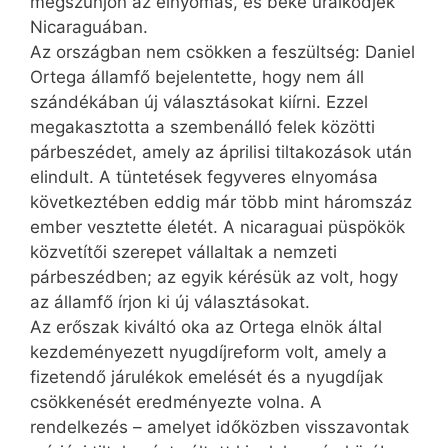
megszűnjön az elnyomás, és béke uralkodjék
Nicaraguában.
Az országban nem csökken a feszültség: Daniel
Ortega államfő bejelentette, hogy nem áll
szándékában új választásokat kiírni. Ezzel
megakasztotta a szembenálló felek közötti
párbeszédet, amely az áprilisi tiltakozások után
elindult. A tüntetések fegyveres elnyomása
következtében eddig már több mint háromszáz
ember vesztette életét. A nicaraguai püspökök
közvetítői szerepet vállaltak a nemzeti
párbeszédben; az egyik kérésük az volt, hogy
az államfő írjon ki új választásokat.
Az erőszak kiváltó oka az Ortega elnök által
kezdeményezett nyugdíjreform volt, amely a
fizetendő járulékok emelését és a nyugdíjak
csökkenését eredményezte volna. A
rendelkezés – amelyet időközben visszavontak