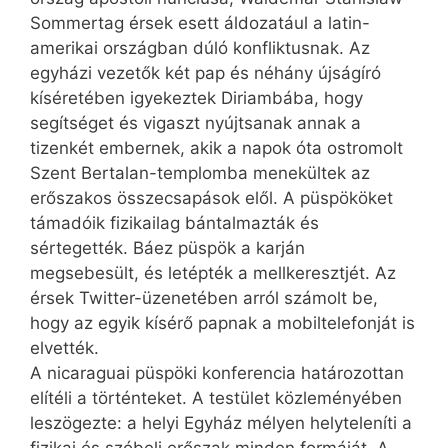
Sommertag érsek esett áldozatául a latin-
amerikai országban dúló konfliktusnak. Az
egyházi vezetők két pap és néhány újságíró
kíséretében igyekeztek Diriambába, hogy
segítséget és vigaszt nyújtsanak annak a
tizenkét embernek, akik a napok óta ostromolt
Szent Bertalan-templomba menekültek az
erőszakos összecsapások elől. A püspököket
támadóik fizikailag bántalmazták és
sértegették. Báez püspök a karján
megsebesült, és letépték a mellkeresztjét. Az
érsek Twitter-üzenetében arról számolt be,
hogy az egyik kísérő papnak a mobiltelefonját is
elvették.
A nicaraguai püspöki konferencia határozottan
elítéli a történteket. A testület közleményében
leszögezte: a helyi Egyház mélyen helyteleníti a