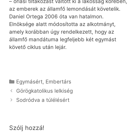
– óriási tiltakozást váltott ki a lakosság körében,
az emberek az államfő lemondását követelik.
Daniel Ortega 2006 óta van hatalmon.
Elnöksége alatt módosította az alkotmányt,
amely korábban úgy rendelkezett, hogy az
államfő mandátuma legfeljebb két egymást
követő ciklus után lejár.
Kategória
Egymásért
,
Embertárs
Görögkatolikus lelkiség
Sodródva a túlélésért
Szólj hozzá!