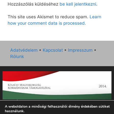
Hozzászólás küldéséhez
be kell jelentkezni
.
This site uses Akismet to reduce spam.
Learn
how your comment data is processed.
Adatvédelem
•
Kapcsolat
•
Impresszum
•
Rólunk
„Az Új Ember katolikus hetilap 2014. évi működésének
A weboldalon a minőségi felhasználói élmény érdekében sütiket
támogatását az EGYH-KCP-14-P-0121 sz. támogatási
használunk.
szerződés keretében 3 000 000 Ft összegben támogatta az