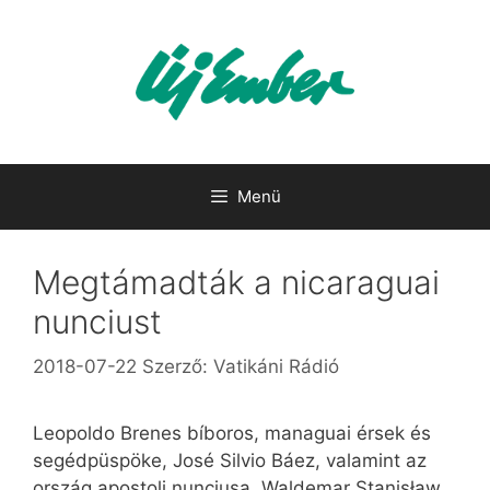
Kilépés
a
tartalomba
Menü
Megtámadták a nicaraguai
nunciust
2018-07-22
Szerző:
Vatikáni Rádió
Leopoldo Brenes bíboros, managuai érsek és
segédpüspöke, José Silvio Báez, valamint az
ország apostoli nunciusa, Waldemar Stanisław