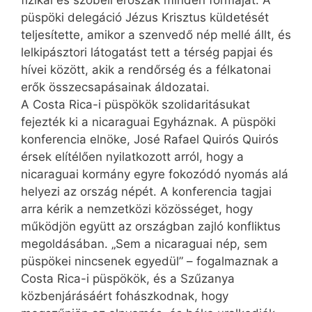
fizikai és szóbeli erőszak minden formáját. A
püspöki delegáció Jézus Krisztus küldetését
teljesítette, amikor a szenvedő nép mellé állt, és
lelkipásztori látogatást tett a térség papjai és
hívei között, akik a rendőrség és a félkatonai
erők összecsapásainak áldozatai.
A Costa Rica-i püspökök szolidaritásukat
fejezték ki a nicaraguai Egyháznak. A püspöki
konferencia elnöke, José Rafael Quirós Quirós
érsek elítélően nyilatkozott arról, hogy a
nicaraguai kormány egyre fokozódó nyomás alá
helyezi az ország népét. A konferencia tagjai
arra kérik a nemzetközi közösséget, hogy
működjön együtt az országban zajló konfliktus
megoldásában. „Sem a nicaraguai nép, sem
püspökei nincsenek egyedül” – fogalmaznak a
Costa Rica-i püspökök, és a Szűzanya
közbenjárásáért fohászkodnak, hogy