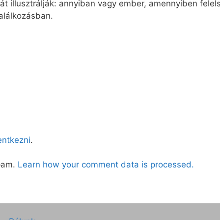
t illusztrálják: annyiban vagy ember, amennyiben felel
találkozásban.
lentkezni
.
spam.
Learn how your comment data is processed.