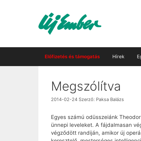
Kilépés
a
tartalomba
Előfizetés és támogatás
Hírek
E
Megszólítva
2014-02-24
Szerző:
Paksa Balázs
Egyes számú odüsszeiánk Theodore (
ünnepi leveleket. A fájdalmasan vég
végződött randiján, amikor új ope
keresztelő, mesterséges intellige