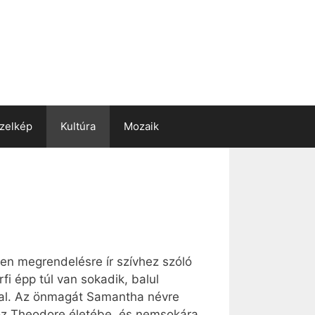
zelkép
Kultúra
Mozaik
en megrendelésre ír szívhez szóló
i épp túl van sokadik, balul
ólal. Az önmagát Samantha névre
hoz Theodore életébe, és nemsokára