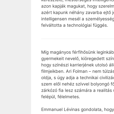
azon kapják magukat, hogy szerelm
azért kapunk néhány zavarba ejtő j
intelligensen mesél a személyesség
felváltotta a technológiai függés.
Míg magányos férfihősünk leginkább 
gyermekeit nevelő, kiöregedett szín
hogy színészi karrierjének utolsó á
filmjeikben. Ari Folman – nem túlz
oldja, s úgy adja a technikai civil
szem elől nehéz szívvel bolyongó fő
zárkózó fia lesz számára a realitás
felépül, félelmetes.
Emmanuel Lévinas gondolata, hogy a