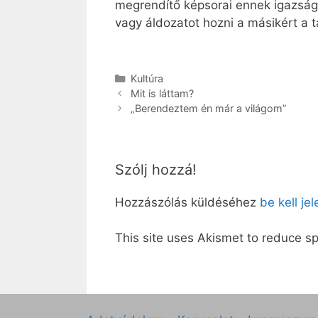
megrendítő képsorai ennek igazságá
vagy áldozatot hozni a másikért a 
Kategória
Kultúra
Mit is láttam?
„Berendeztem én már a világom”
Szólj hozzá!
Hozzászólás küldéséhez
be kell je
This site uses Akismet to reduce 