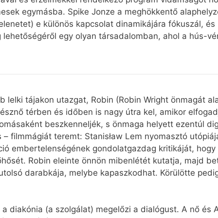
esek egymásba. Spike Jonze a meghökkentő alaphelyzet
elenetet) e különös kapcsolat dinamikájára fókuszál, és
 lehetőségéről egy olyan társadalomban, ahol a hús-vér
lelki tájakon utazgat, Robin (Robin Wright önmagát alakí
észnő térben és időben is nagy útra kel, amikor elfogadj
llomásaként beszkenneljék, s önmaga helyett ezentúl dig
ás – filmmágiát teremt: Stanisław Lem nyomasztó utópiáj
izáció embertelenségének gondolatgazdag kritikáját, hog
hősét. Robin eleinte önnön mibenlétét kutatja, majd bete
 utolsó darabkája, melybe kapaszkodhat. Körülötte pedig
 diakónia (a szolgálat) megelőzi a dialógust. A nő és A