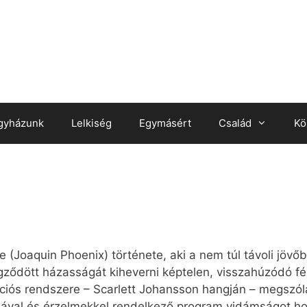
gyházunk
Lelkiség
Egymásért
Család
Kö
Joaquin Phoenix) története, aki a nem túl távoli jövőb
ződött házasságát kiheverni képtelen, visszahúzódó férf
rációs rendszere – Scarlett Johansson hangján – megsz
nciával és érzelmekkel rendelkező program vidámságot 