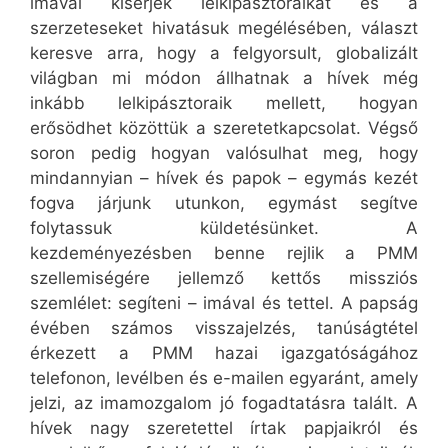
imával kísérjék lelkipásztoraikat és a
szerzeteseket hivatásuk megélésében, választ
keresve arra, hogy a felgyorsult, globalizált
világban mi módon állhatnak a hívek még
inkább lelkipásztoraik mellett, hogyan
erősödhet közöttük a szeretetkapcsolat. Végső
soron pedig hogyan valósulhat meg, hogy
mindannyian – hívek és papok – egymás kezét
fogva járjunk utunkon, egymást segítve
folytassuk küldetésünket. A
kezdeményezésben benne rejlik a PMM
szellemiségére jellemző kettős missziós
szemlélet: segíteni – imával és tettel. A papság
évében számos visszajelzés, tanúságtétel
érkezett a PMM hazai igazgatóságához
telefonon, levélben és e-mailen egyaránt, amely
jelzi, az imamozgalom jó fogadtatásra talált. A
hívek nagy szeretettel írtak papjaikról és