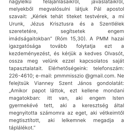
nagylelkű felajánlásaikról, javaslataikról,
melyekből megvalósulni látjuk Pál apostol
szavait: „Kérlek tehát titeket testvérek, a mi
Urunk, Jézus Krisztusra és a Szentlélek
szeretetére, segítsetek engem
imádságaitokban” (Róm 15,30). A PMM hazai
igazgatósága tovább folytatja ezt a
kezdeményezést, és kérjük a kedves Olvasót,
ossza meg velünk ezzel kapcsolatos saját
tapasztalatait. Elérhetőségeink: telefonszám:
226-4610; e-mail: pmmmisszio @gmail.com. Ne
felejtsük Vianney Szent János gondolatát:
„Amikor papot láttok, ezt kellene mondani
magatokban: itt van, aki engem Isten
gyermekévé tett, aki a keresztség által
megnyitotta számomra az eget, aki vétkeimtől
megtisztított, aki lelkemnek megadja a
táplálékot.”