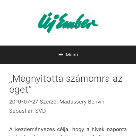
Kilépés
a
tartalomba
Menü
„Megnyitotta számomra az
eget”
2010-07-27
Szerző:
Madassery Benvin
Sebastian SVD
A kezdeményezés célja, hogy a hívek naponta