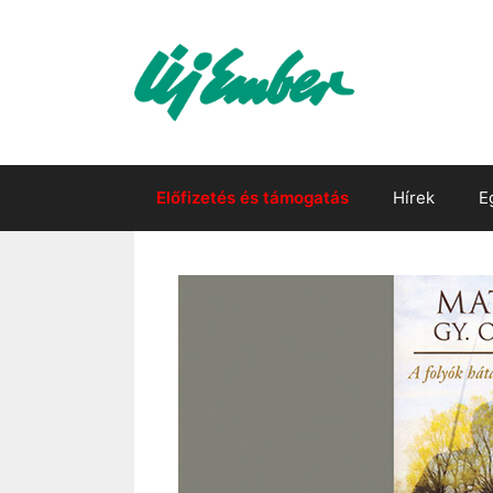
Kilépés
a
tartalomba
Előfizetés és támogatás
Hírek
E