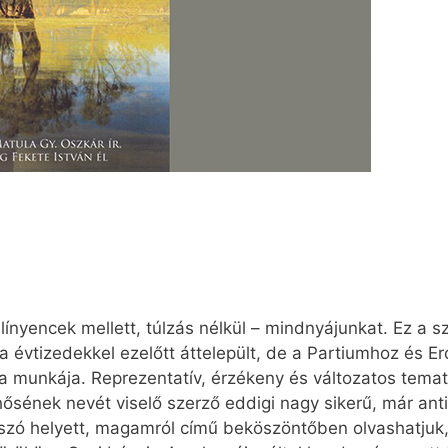
elínyencek mellett, túlzás nélkül – mindnyájunkat. Ez a
 évtizedekkel ezelőtt áttelepült, de a Partiumhoz és 
a munkája. Reprezentatív, érzékeny és változatos temat
hősének nevét viselő szerző eddigi nagy sikerű, már ant
szó helyett, magamról című beköszöntőben olvashatjuk, 