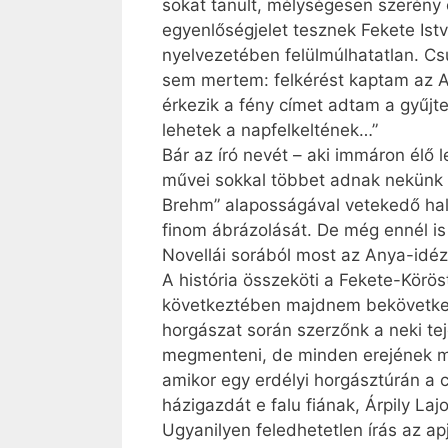
sokat tanult, mélységesen szerény 
egyenlőségjelet tesznek Fekete Istv
nyelvezetében felülmúlhatatlan. C
sem mertem: felkérést kaptam az A
érkezik a fény címet adtam a gyűj
lehetek a napfelkeltének…”
Bár az író nevét – aki immáron élő
művei sokkal többet adnak nekünk á
Brehm” alaposságával vetekedő hali
finom ábrázolását. De még ennél is
Novellái sorából most az Anya-idé
A história összeköti a Fekete-Körös
következtében majdnem bekövetkezet
horgászat során szerzőnk a neki tej
megmenteni, de minden erejének me
amikor egy erdélyi horgásztúrán a
házigazdát e falu fiának, Árpily La
Ugyanilyen feledhetetlen írás az a