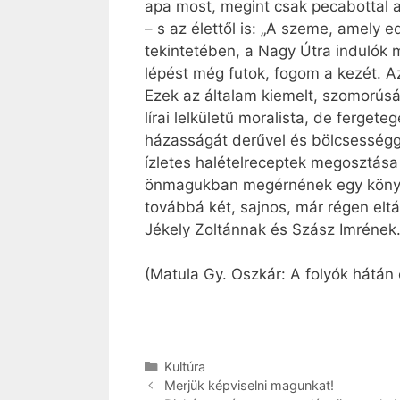
apa most, megint csak pecabottal a
– s az élettől is: „A szeme, amely 
tekintetében, a Nagy Útra indulók 
lépést még futok, fogom a kezét. A
Ezek az általam kiemelt, szomorúsá
lírai lelkületű moralista, de ferget
házasságát derűvel és bölcsességge
ízletes halételreceptek megosztás
önmagukban megérnének egy könyve
továbbá két, sajnos, már régen elt
Jékely Zoltánnak és Szász Imrének.
(Matula Gy. Oszkár: A folyók hátán
Kategória
Kultúra
Merjük képviselni magunkat!