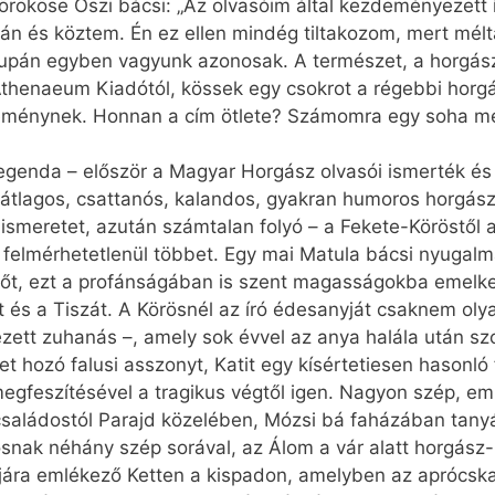
örököse Oszi bácsi: „Az olvasóim által kezdeményezett 
án és köztem. Én ez ellen mindég tiltakozom, mert mélt
supán egyben vagyunk azonosak. A természet, a horgász
thenaeum Kiadótól, kössek egy csokrot a régebbi horgá
teménynek. Honnan a cím ötlete? Számomra egy soha m
 legenda – először a Magyar Horgász olvasói ismerték 
tlagos, csattanós, kalandos, gyakran humoros horgászt
smeretet, azután számtalan folyó – a Fekete-Köröstől a
 felmérhetetlenül többet. Egy mai Matula bácsi nyugalmá
zőt, ezt a profánságában is szent magasságokba emelk
t és a Tiszát. A Körösnél az író édesanyját csaknem ol
t zuhanás –, amely sok évvel az anya halála után szom
et hozó falusi asszonyt, Katit egy kísértetiesen hason
gfeszítésével a tragikus végtől igen. Nagyon szép, em
 családostól Parajd közelében, Mózsi bá faházában tany
josnak néhány szép sorával, az Álom a vár alatt horgász-
pjára emlékező Ketten a kispadon, amelyben az aprócsk