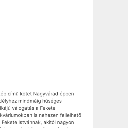
 szép című kötet Nagyvárad éppen
Erdélyhez mindmáig hűséges
ikájú válogatás a Fekete
ikváriumokban is nehezen fellelhető
Fekete Istvánnak, akitől nagyon