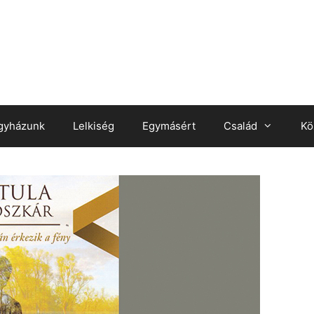
gyházunk
Lelkiség
Egymásért
Család
Kö