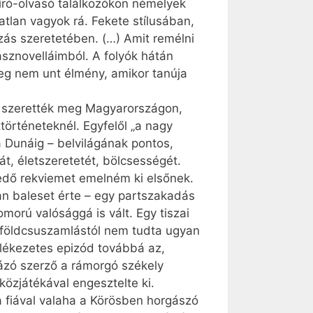
író-olvasó találkozókon némelyek
atlan vagyok rá. Fekete stílusában,
ás szeretetében. (…) Amit remélni
sznovelláimból. A folyók hátán
eg nem unt élmény, amikor tanúja
és szerették meg Magyarországon,
örténeteknél. Egyfelől „a nagy
 Dunáig – belvilágának pontos,
t, életszeretetét, bölcsességét.
edő rekviemet emelném ki elsőnek.
yan baleset érte – egy partszakadás
orú valósággá is vált. Egy tiszai
ló földcsuszamlástól nem tudta ugyan
lékezetes epizód továbbá az,
ázó szerző a rámorgó székely
közjátékával engesztelte ki.
a fiával valaha a Körösben horgászó