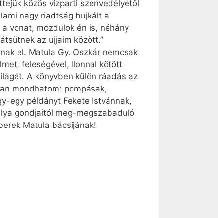
tejük közös vízparti szenvedélyétől
alami nagy riadtság bujkált a
 a vonat, mozdulok én is, néhány
tsütnek az ujjaim között.”
anak el. Matula Gy. Oszkár nemcsak
lmet, feleségével, Ilonnal kötött
világát. A könyvben külön ráadás az
átran mondhatom: pompásak,
y-egy példányt Fekete Istvánnak,
 pálya gondjaitól meg-megszabaduló
 berek Matula bácsijának!