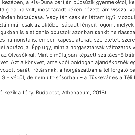
 kezében, a Kis-Duna partján búcsúzik gyermekétől, ket
eddig barna volt, most fáradt kéken nézett rám vissza. V
minden búcsúzása. Vagy tán csak én láttam így? Mozdul
ztán már csak az október sápadt fényeit fogom, melyek á
gukban is életigenlő opuszok azonban senkit ne riassz
eges humorista is, emberi kapcsolatokat, szeretetet, szere
l ábrázolja. Épp úgy, mint a horgásztársak változatos 
a az Olvasókkal. Mint e műfajban képzett szakácsnő b
t. Azt a könyvet, amelyből boldogan ajándékoznék eg
ávozott baráti írótársnak, a horgászatban a tollforgató
 S – végül, de nem utolsósorban – a Tüskevár és a Téli
 érkezik a fény. Budapest, Athenaeum, 2018)