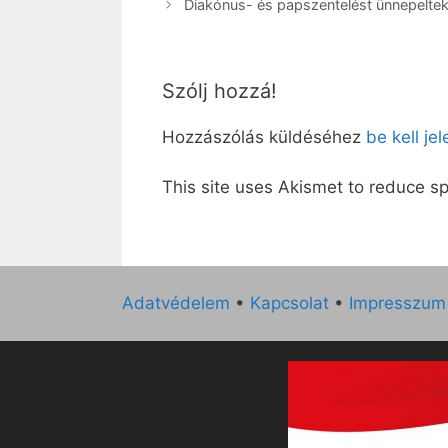
Diakónus- és papszentelést ünnepeltek 
Szólj hozzá!
Hozzászólás küldéséhez
be kell je
This site uses Akismet to reduce 
Adatvédelem
•
Kapcsolat
•
Impresszum