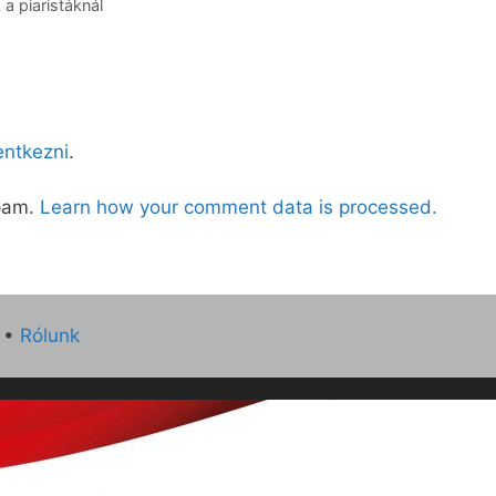
a piaristáknál
lentkezni
.
spam.
Learn how your comment data is processed.
•
Rólunk