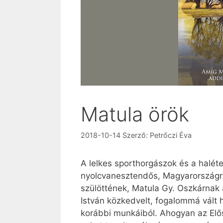
Matula örök
2018-10-14
Szerző:
Petrőczi Éva
A lelkes sporthorgászok és a halét
nyolcvanesztendős, Magyar­országra
szülöttének, Matula Gy. Oszkárnak 
István közkedvelt, fogalommá vált 
korábbi munkáiból. Ahogyan az Elő