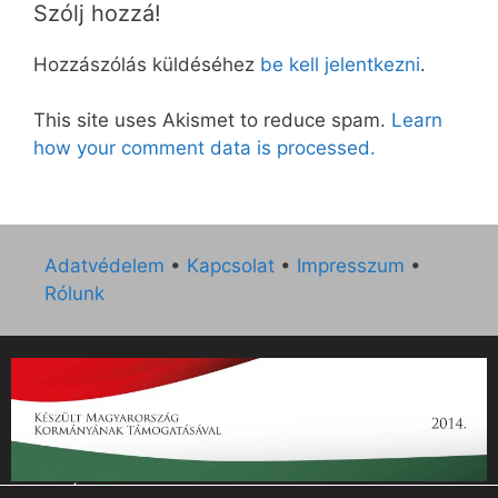
Szólj hozzá!
Hozzászólás küldéséhez
be kell jelentkezni
.
This site uses Akismet to reduce spam.
Learn
how your comment data is processed.
Adatvédelem
•
Kapcsolat
•
Impresszum
•
Rólunk
„Az Új Ember katolikus hetilap 2014. évi működésének