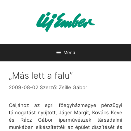
Kilépés
a
tartalomba
Menü
„Más lett a falu”
2009-08-02
Szerző:
Zsille Gábor
Céljához az egri főegyházmegye pénzügyi
támogatást nyújtott, Jáger Margit, Kovács Keve
és Rácz Gábor iparművészek társadalmi
munkában elkészítették az épület díszítését és