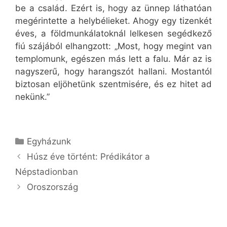
be a család. Ezért is, hogy az ünnep láthatóan
megérintette a helybélieket. Ahogy egy tizenkét
éves, a földmunkálatoknál lelkesen segédkező
fiú szájából elhangzott: „Most, hogy megint van
templomunk, egészen más lett a falu. Már az is
nagyszerű, hogy harangszót hallani. Mostantól
biztosan eljöhetünk szentmisére, és ez hitet ad
nekünk.”
Kategória
Egyházunk
Húsz éve történt: Prédikátor a
Népstadionban
Oroszország