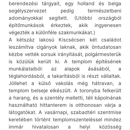
berendezési tárgyait, egy holland és belga
segélyszervezet pedig természetbeni
adományokkal segített. (Utóbbi országból
építőmunkások érkeztek, akik ingyenesen
végezték a különféle szakmunkákat.)
A kétszáz lakosú Kiscsécsen két családot
leszámítva cigányok laknak, akik öntudatosan
kézbe vették sorsuk irányítását, polgármesterük
is közülük került ki. A templom építésének
munkálataiból: az alapok ásásából, a
téglahordásból, a takarításból is részt vállaltak.
Jóllehet a külső vakolás még hátravan, a
templom belseje elkészült. A toronyba felkerült
a harang, és a szentély melletti, téli kápolnának
használható hittanterem is otthonosan várja a
látogatókat. A vasárnapi, szabadtéri szentmise
keretében történt templomszenteléssel mindez
immár hivatalosan a helyi közösség