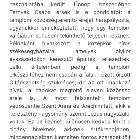
használatába került. Ünnepi beszédében
Ternyák Csaba érsek is e gondolatot: a
templom közösségteremtő erejét hangsúlyozta,
ugyanakkor emlékeztetett, hogy egy templom
valójában sohasem tekinthető teljesen késznek.
Példaként hivatkozott a középkor híres
székesegyházaira, amelyek olykor
évszázadokon keresztül épültek, teljesedtek.
Lelki értelemben pedig a templom
elkészültéhez nem csupán a falak között őrzött
Oltáriszentség szükséges, de az ott imádkozó
hívek, a padokat megtöltő eleven közösség
ereje is. A most felszentelt templom
védőszentje Szent Anna és Joachim lett, akik a
keresztény hagyomány szerint Jézus nagyszülei
voltak. Ez az üzenet különösen kedves lehet a
cigány híveknek, akiknek értékrendjében,
mindennapjaiban kiemelten fontos szerepet tölt