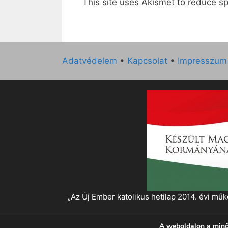
This site uses Akismet to reduce 
Adatvédelem
•
Kapcsolat
•
Impresszum
„Az Új Ember katolikus hetilap 2014. évi 
A weboldalon a minő