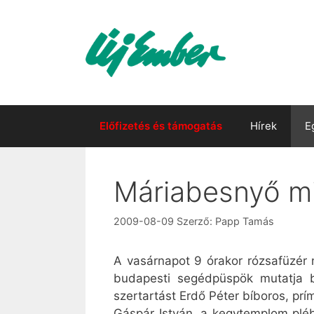
Kilépés
a
tartalomba
Előfizetés és támogatás
Hírek
E
Máriabesnyő m
2009-08-09
Szerző:
Papp Tamás
A vasárnapot 9 órakor rózsafüzér 
budapesti segédpüspök mutatja 
szertartást Erdő Péter bíboros, prím
Gáspár István, a kegytemplom pléb