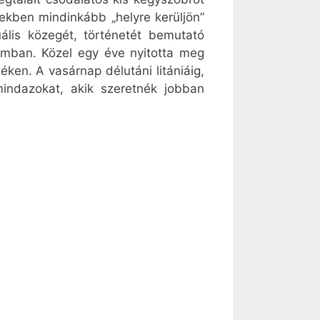
ekben mindinkább „helyre kerüljön”
uális közegét, történetét bemutató
lomban. Közel egy éve nyitotta meg
en. A vasárnap délutáni litániáig,
indazokat, akik szeretnék jobban