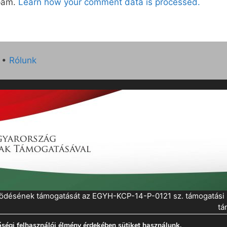
spam.
Learn how your comment data is processed.
•
Rólunk
működésének támogatását az EGYH-KCP-14-P-0121 sz. támogatás
tá
ségi felhasználói élmény érdekében sütiket használunk.