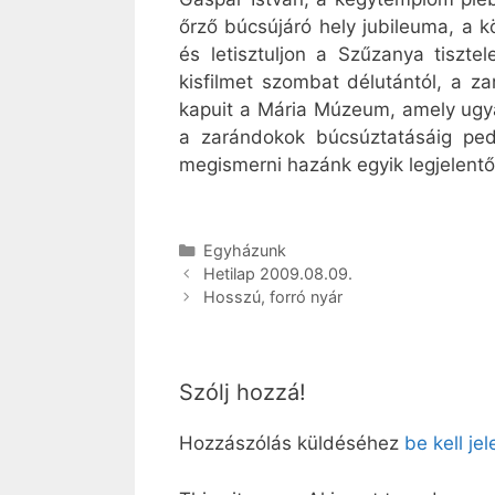
őrző búcsújáró hely jubileuma, a 
és letisztuljon a Szűzanya tiszte
kisfilmet szombat délutántól, a z
kapuit a Mária Múzeum, amely ugya
a zarándokok búcsúztatásáig ped
megismerni hazánk egyik legjelent
Kategória
Egyházunk
Hetilap 2009.08.09.
Hosszú, forró nyár
Szólj hozzá!
Hozzászólás küldéséhez
be kell je