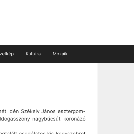
zelkép
Kultúra
Mozaik
isét idén Székely János esztergom-
ldogasszony-nagybúcsút koronázó
gtalált csodálatos kis kegyszobrot