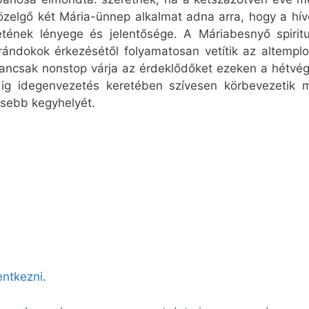
közelgő két Mária-ünnep alkalmat adna arra, hogy a hív
letének lényege és jelentősége. A Máriabesnyő spirit
arándokok érkezésétől folyamatosan vetítik az altemp
ncsak nonstop várja az érdeklődőket ezeken a hétvégék
ig idegenvezetés keretében szívesen körbevezetik m
ősebb kegyhelyét.
lentkezni
.