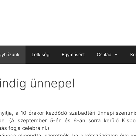
gyházunk
Lelkiség
Egymásért
Család
Kö
indig ünnepel
nyitja, a 10 órakor kezdődő szabadtéri ünnepi szentm
be. (A szeptember 5-én és 6-án sorra kerülő Kisbo
ás fogja celebrálni.)
ánosa elmondta: szeretnék, ha a kétszázötven éve me