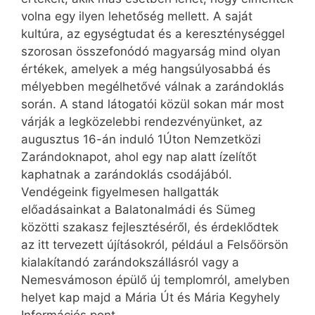
volna egy ilyen lehetőség mellett. A saját
kultúra, az egységtudat és a kereszténységgel
szorosan összefonódó magyarság mind olyan
értékek, amelyek a még hangsúlyosabbá és
mélyebben megélhetővé válnak a zarándoklás
során. A stand látogatói közül sokan már most
várják a legközelebbi rendezvényünket, az
augusztus 16-án induló 1Úton Nemzetközi
Zarándoknapot, ahol egy nap alatt ízelítőt
kaphatnak a zarándoklás csodájából.
Vendégeink figyelmesen hallgatták
előadásainkat a Balatonalmádi és Sümeg
közötti szakasz fejlesztéséről, és érdeklődtek
az itt tervezett újításokról, például a Felsőörsön
kialakítandó zarándokszállásról vagy a
Nemesvámoson épülő új templomról, amelyben
helyet kap majd a Mária Út és Mária Kegyhely