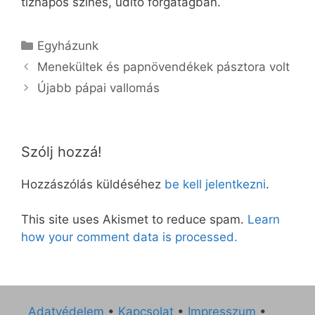
tíznapos színes, üdítő forgatagban.
Kategória
Egyházunk
Menekültek és papnövendékek pásztora volt
Újabb pápai vallomás
Szólj hozzá!
Hozzászólás küldéséhez
be kell jelentkezni
.
This site uses Akismet to reduce spam.
Learn
how your comment data is processed.
Adatvédelem
•
Kapcsolat
•
Impresszum
•