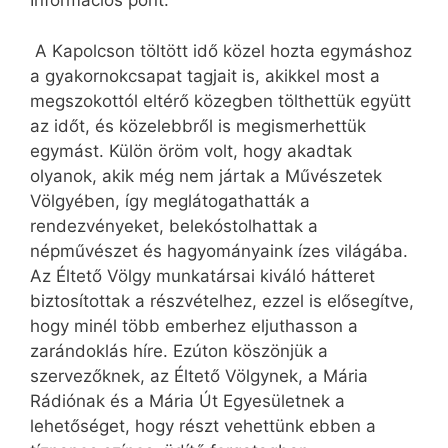
Információs pont.
A Kapolcson töltött idő közel hozta egymáshoz
a gyakornokcsapat tagjait is, akikkel most a
megszokottól eltérő közegben tölthettük együtt
az időt, és közelebbről is megismerhettük
egymást. Külön öröm volt, hogy akadtak
olyanok, akik még nem jártak a Művészetek
Völgyében, így meglátogathatták a
rendezvényeket, belekóstolhattak a
népművészet és hagyományaink ízes világába.
Az Éltető Völgy munkatársai kiváló hátteret
biztosítottak a részvételhez, ezzel is elősegítve,
hogy minél több emberhez eljuthasson a
zarándoklás híre. Ezúton köszönjük a
szervezőknek, az Éltető Völgynek, a Mária
Rádiónak és a Mária Út Egyesületnek a
lehetőséget, hogy részt vehettünk ebben a