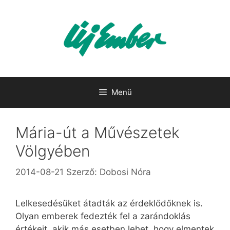
Kilépés
a
tartalomba
Menü
Mária-út a Művészetek
Völgyében
2014-08-21
Szerző:
Dobosi Nóra
Lelkesedésüket átadták az érdeklődőknek is.
Olyan emberek fedezték fel a zarándoklás
értékeit, akik más esetben lehet, hogy elmentek