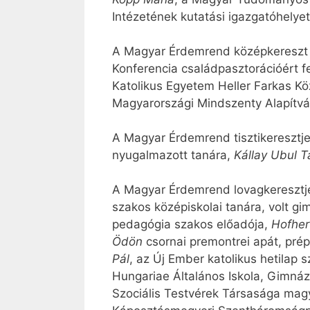
Intézetének kutatási igazgatóhelyet
A Magyar Érdemrend középkereszt p
Konferencia családpasztorációért f
Katolikus Egyetem Heller Farkas K
Magyarországi Mindszenty Alapítvá
A Magyar Érdemrend tisztikeresztje
nyugalmazott tanára,
Kállay Ubul 
A Magyar Érdemrend lovagkeresztje
szakos középiskolai tanára, volt gi
pedagógia szakos előadója,
Hofher
Ödön
csornai premontrei apát, prép
Pál
, az Új Ember katolikus hetilap 
Hungariae Általános Iskola, Gimná
Szociális Testvérek Társasága magy