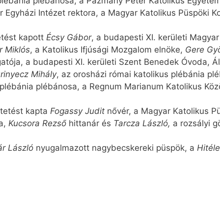
ébánia plébánosa, a Pázmány Péter Katolikus Egyete
r Egyházi Intézet rektora, a Magyar Katolikus Püspöki K
tést kapott
Écsy Gábor
, a budapesti XI. kerületi Magya
 Miklós
, a Katolikus Ifjúsági Mozgalom elnöke,
Gere Gy
atója, a budapesti XI. kerületi Szent Benedek Óvoda, Ált
rinyecz Mihály
, az orosházi római katolikus plébánia p
s plébánia plébánosa, a Regnum Marianum Katolikus Kö
tetést kapta
Fogassy Judit
nővér, a Magyar Katolikus P
sa,
Kucsora Rezső
hittanár és
Tarcza László,
a rozsályi g
r László
nyugalmazott nagybecskereki püspök, a
Hitél