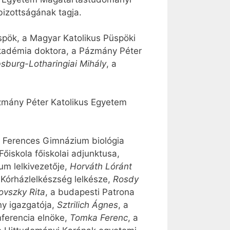
bizottságának tagja.
spök, a Magyar Katolikus Püspöki
adémia doktora, a Pázmány Péter
sburg-Lotharingiai Mihály
, a
ázmány Péter Katolikus Egyetem
i Ferences Gimnázium biológia
őiskola főiskolai adjunktusa,
um lelkivezetője,
Horváth Lóránt
 Kórházlelkészség lelkésze,
Rosdy
ovszky Rita
, a budapesti Patrona
ny igazgatója,
Sztrilich Ágnes
, a
nferencia elnöke,
Tomka Ferenc
, a