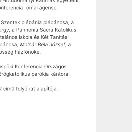
m Hittudományi Karának egyetemi
onferencia római ágense.
r Szentek plébánia plébánosa, a
örgy
, a Pannonia Sacra Katolikus
alános Iskola és Két Tanítási
lébánosa,
Molnár Béla József
, a
zösség házfőnöke.
üspöki Konferencia Országos
örögkatolikus parókia kántora.
et
című folyóirat alapítója.