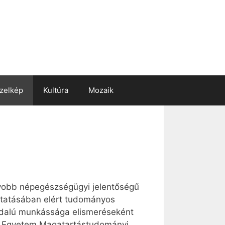
zelkép
Kultúra
Mozaik
gyobb népegészségügyi jelentőségű
utatásában elért tudományos
ldalú munkássága elismeréseként
s Egyetem Magatartástudományi