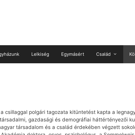
gyházunk
Lelkiség
Egymásért
Család
Kö
 csillaggal polgári tagozata kitüntetést kapta a legna
társadalmi, gazdasági és demográfiai háttértényezői k
magyar társadalom és a család érdekében végzett soko
 Akadémia doktora, orvos, pszichológus, a Semmelwei