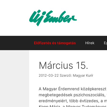
Kilépés
a
tartalomba
Előfizetés és támogatás
Hírek
E
Március 15.
2012-03-22
Szerző:
Magyar Kurír
A Magyar Érdemrend középkereszt a
megbetegedések pszichoszociális, 
eredményeiért, több évtizedes, a 
Kopp Mária
, a Magyar Tudományos