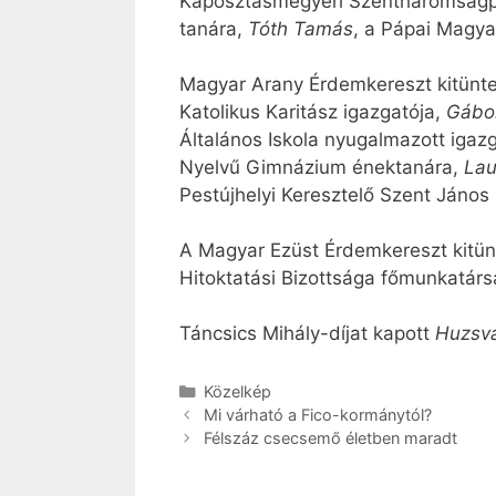
Káposztásmegyeri Szentháromságpl
tanára,
Tóth Tamás
, a Pápai Magya
Magyar Arany Érdemkereszt kitünte
Katolikus Karitász igazgatója,
Gábor
Általános Iskola nyugalmazott igazg
Nyelvű Gimnázium énektanára,
Lau
Pestújhelyi Keresztelő Szent Jáno
A Magyar Ezüst Érdemkereszt kitün
Hitoktatási Bizottsága főmunkatár
Táncsics Mihály-díjat kapott
Huzsvá
Kategória
Közelkép
Mi várható a Fico-kormánytól?
Félszáz csecsemő életben maradt