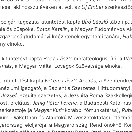
tese, aki hosszú éveken át volt az
Új Ember
szerkesztő
olgári tagozata kitüntetést kapta
Bíró László
tábori pü
elelős püspöke,
Botos Katalin
, a Magyar Tudományos Ak
özgazdaságtudományi Intézetének egyetemi tanára,
Hab
ny elnöke.
 kitüntetést kapta
Boda László
morálteológus, író, a P
Tamás
, a Magyar Máltai Lovagok Szövetsége elnöke.
 kitüntetést kapta
Fekete László András
, a Szentendre
mnáziumi igazgató, a Sapientia Szerzetesi Hittudományi F
 József
jezsuita szerzetes, a Jezsuita Roma Szakkollégi
ost, prelátus,
Janig Péter Ferenc
, a Budapesti Katolikus
szerkesztője (a
Magyar Kurír
korábbi főmunkatársa),
Rub
zium, Diákotthon és Alapfokú Művészetoktatási Intézmé
arországi elöljárója, a Magyarországi Rendfőnöknői Ko