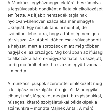
A Munkácsi egyházmegye életéről beszámolva
a legsúlyosabb gondként a fiatalok elköltözését
említette. Az ifjabb nemzedék tagjainak
nyolcvan-kilencven százaléka már elhagyta
Ukrajnát. Egy részük tanulni ment el, de
számítani lehet arra, hogy a többség nemigen
tér vissza. Az utóbbi időben csak súlyosbodott
a helyzet, mert a sorozások miatt még többen
hagyják el az országot. Míg korábban az ifjúsági
találkozókra három-négyszáz fiatal is összejött,
addig ma örülhetünk, ha százan együtt vannak
– mondta.
A munkácsi püspök szeretettel emlékezett meg
a lelkipásztori szolgálat öregjeiről. Mindegyikük
elhunyt már, lágereket megjárt, buzgóságukkal,
hűséges, kitartó szolgálatukkal példaképek a
számunkra – mondta Majnek Antal. A máról