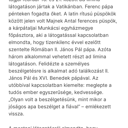
látogatáson jártak a Vatikánban. Ferenc pápa
pénteken fogadta őket. A latin rítusú püspökök
között jelen volt Majnek Antal ferences püspök,
a kárpátaljai Munkácsi egyházmegye
főpásztora, aki a látogatással kapcsolatban
elmondta, hogy tizenkilenc évvel ezelőtt
szentelte Rómában II. János Pál pápa. Azóta
három alkalommal vehetett részt ad limina
látogatáson. Felidézte a személyes
beszélgetésre is alkalmat adó találkozást II.
János Pál és XVI. Benedek pápával. Az
utóbbival kapcsolatban kiemelte: meglepte a
tudós ember egyszerűsége, kedvessége.
„Olyan volt a beszélgetésünk, mint mikor a
jóságos apa beszélget a fiával” – emlékezett
vissza.