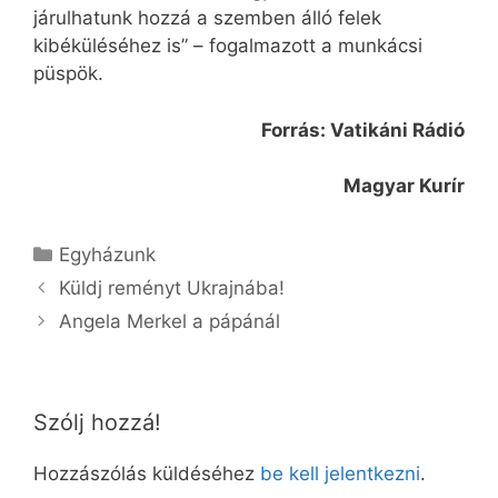
járulhatunk hozzá a szemben álló felek
kibéküléséhez is” – fogalmazott a munkácsi
püspök.
Forrás: Vatikáni Rádió
Magyar Kurír
Kategória
Egyházunk
Küldj reményt Ukrajnába!
Angela Merkel a pápánál
Szólj hozzá!
Hozzászólás küldéséhez
be kell jelentkezni
.