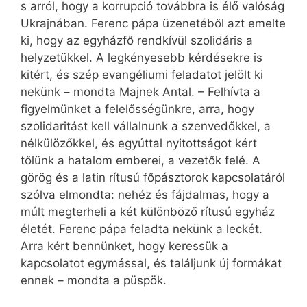
s arról, hogy a korrupció továbbra is élő valóság
Ukrajnában. Ferenc pápa üzenetéből azt emelte
ki, hogy az egyházfő rendkívül szolidáris a
helyzetükkel. A legkényesebb kérdésekre is
kitért, és szép evangéliumi feladatot jelölt ki
nekünk – mondta Majnek Antal. – Felhívta a
figyelmünket a felelősségünkre, arra, hogy
szolidaritást kell vállalnunk a szenvedőkkel, a
nélkülözőkkel, és egyúttal nyitottságot kért
tőlünk a hatalom emberei, a vezetők felé. A
görög és a latin rítusú főpásztorok kapcsolatáról
szólva elmondta: nehéz és fájdalmas, hogy a
múlt megterheli a két különböző rítusú egyház
életét. Ferenc pápa feladta nekünk a leckét.
Arra kért bennünket, hogy keressük a
kapcsolatot egymással, és találjunk új formákat
ennek – mondta a püspök.