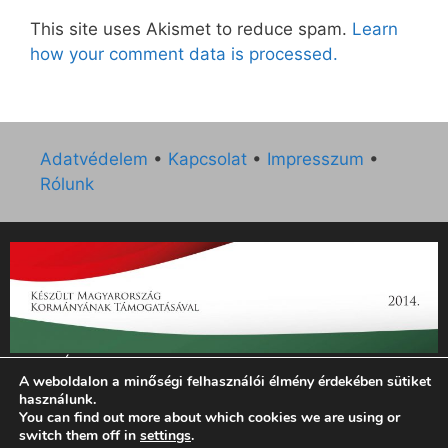
This site uses Akismet to reduce spam.
Learn
how your comment data is processed.
Adatvédelem
•
Kapcsolat
•
Impresszum
•
Rólunk
„Az Új Ember katolikus hetilap 2014. évi működésének
A weboldalon a minőségi felhasználói élmény érdekében sütiket
támogatását az EGYH-KCP-14-P-0121 sz. támogatási
használunk.
szerződés keretében 3 000 000 Ft összegben támogatta az
You can find out more about which cookies we are using or
Emberi Erőforrások Minisztériuma.”
switch them off in
settings
.