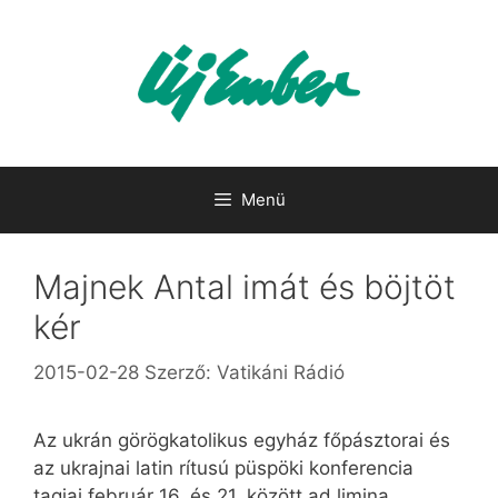
Kilépés
a
tartalomba
Menü
Majnek Antal imát és böjtöt
kér
2015-02-28
Szerző:
Vatikáni Rádió
Az ukrán görögkatolikus egyház főpásztorai és
az ukrajnai latin rítusú püspöki konferencia
tagjai február 16. és 21. között ad limina