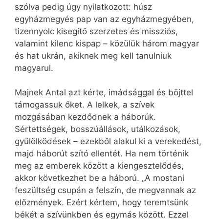
szólva pedig úgy nyilatkozott: húsz
egyházmegyés pap van az egyházmegyében,
tizennyolc kisegítő szerzetes és missziós,
valamint kilenc kispap – közülük három magyar
és hat ukrán, akiknek meg kell tanulniuk
magyarul.
Majnek Antal azt kérte, imádsággal és böjttel
támogassuk őket. A lelkek, a szívek
mozgásában kezdődnek a háborúk.
Sértettségek, bosszúállások, utálkozások,
gyűlölködések – ezekből alakul ki a verekedést,
majd háborút szító ellentét. Ha nem történik
meg az emberek között a kiengesztelődés,
akkor következhet be a háború. „A mostani
feszültség csupán a felszín, de megvannak az
előzmények. Ezért kértem, hogy teremtsünk
békét a szívünkben és egymás között. Ezzel