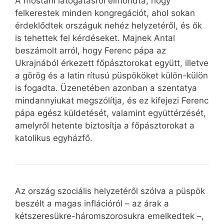
A mostani látogatásról elmondta, hogy
felkerestek minden kongregációt, ahol sokan
érdeklődtek országuk nehéz helyzetéről, és ők
is tehettek fel kérdéseket. Majnek Antal
beszámolt arról, hogy Ferenc pápa az
Ukrajnából érkezett főpásztorokat együtt, illetve
a görög és a latin rítusú püspököket külön-külön
is fogadta. Üzenetében azonban a szentatya
mindannyiukat megszólítja, és ez kifejezi Ferenc
pápa egész küldetését, valamint együttérzését,
amelyről hetente biztosítja a főpásztorokat a
katolikus egyházfő.
Az ország szociális helyzetéről szólva a püspök
beszélt a magas inflációról – az árak a
kétszeresükre-háromszorosukra emelkedtek –,