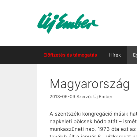
Kilépés
a
tartalomba
Előfizetés és támogatás
Hírek
E
Magyarország
2013-06-09
Szerző:
Új Ember
A szentszéki kongregáció másik hat
napkeleti bölcsek hódolatát – ismét
munkaszüneti nap. 1973 óta ezt az 
tovább élt a január 6-i vízkereszt