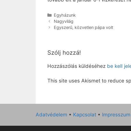
Kategória
Egyházunk
Nagyvilág
Egyszerű, közvetlen pápa volt
Szólj hozzá!
Hozzászólás küldéséhez
be kell je
This site uses Akismet to reduce 
Adatvédelem
•
Kapcsolat
•
Impresszum