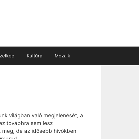
zelkép
Kultúra
Mozaik
unk világban való megjelenését, a
r ez továbbra sem lesz
uk meg, de az idősebb hívőkben
egmarad