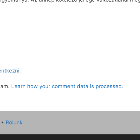
lentkezni
.
spam.
Learn how your comment data is processed.
•
Rólunk