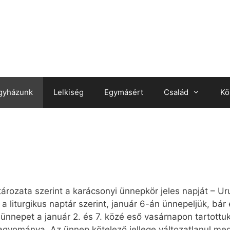
gyházunk
Lelkiség
Egymásért
Család
Kö
ározata szerint a karácsonyi ünnepkör jeles napját – Ur
 a liturgikus naptár szerint, január 6-án ünnepeljük, bá
ünnepet a január 2. és 7. közé eső vasárnapon tartott
 hagyománya. Az ünnep kötelező jellege változatlanul m