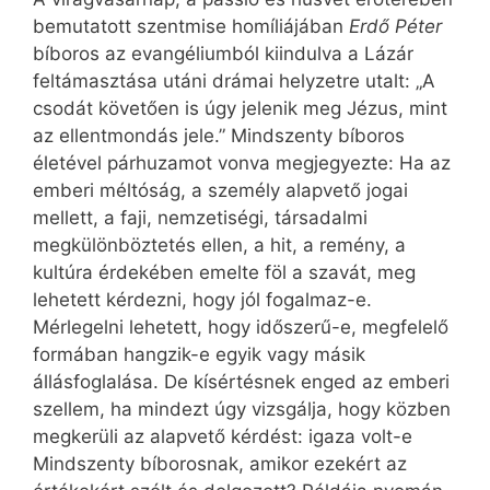
bemutatott szentmise homíliájában
Erdő Péter
bíboros az evangéliumból kiindulva a Lázár
feltámasztása utáni drámai helyzetre utalt: „A
csodát követően is úgy jelenik meg Jézus, mint
az ellentmondás jele.” Mindszenty bíboros
életével párhuzamot vonva megjegyezte: Ha az
emberi méltóság, a személy alapvető jogai
mellett, a faji, nemzetiségi, társadalmi
megkülönböztetés ellen, a hit, a remény, a
kultúra érdekében emelte föl a szavát, meg
lehetett kérdezni, hogy jól fogalmaz-e.
Mérlegelni lehetett, hogy időszerű-e, megfelelő
formában hangzik-e egyik vagy másik
állásfoglalása. De kísértésnek enged az emberi
szellem, ha mindezt úgy vizsgálja, hogy közben
megkerüli az alapvető kérdést: igaza volt-e
Mindszenty bíborosnak, amikor ezekért az