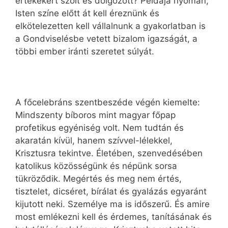
értékekért szólt és dolgozott? Példája nyomán,
Isten színe előtt át kell éreznünk és
elkötelezetten kell vállalnunk a gyakorlatban is
a Gondviselésbe vetett bizalom igazságát, a
többi ember iránti szeretet súlyát.
A főcelebráns szentbeszéde végén kiemelte:
Mindszenty bíboros mint magyar főpap
profetikus egyéniség volt. Nem tudtán és
akaratán kívül, hanem szívvel-lélekkel,
Krisztusra tekintve. Életében, szenvedésében
katolikus közösségünk és népünk sorsa
tükröződik. Megértés és meg nem értés,
tisztelet, dicséret, bírálat és gyalázás egyaránt
kijutott neki. Személye ma is időszerű. És amire
most emlékezni kell és érdemes, tanításának és