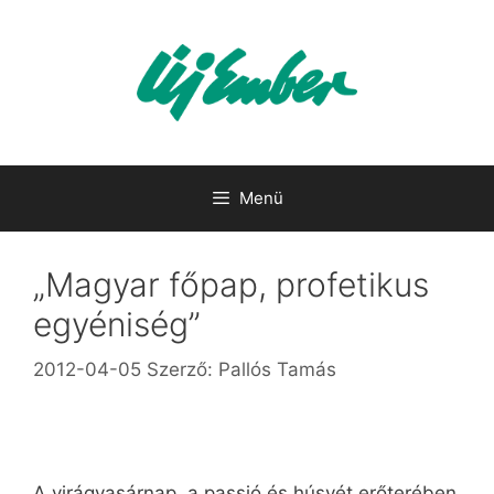
Kilépés
a
tartalomba
Menü
„Magyar főpap, profetikus
egyéniség”
2012-04-05
Szerző:
Pallós Tamás
A virágvasárnap, a passió és húsvét erőterében