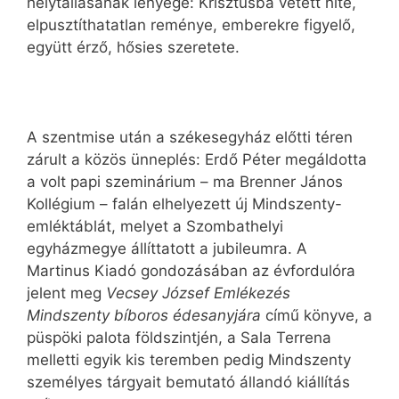
helytállásának lényege: Krisztusba vetett hite,
elpusztíthatatlan reménye, emberekre figyelő,
együtt érző, hősies szeretete.
A szentmise után a székesegyház előtti téren
zárult a közös ünneplés: Erdő Péter megáldotta
a volt papi szeminárium – ma Brenner János
Kollégium – falán elhelyezett új Mindszenty-
emléktáblát, melyet a Szombathelyi
egyházmegye állíttatott a jubileumra. A
Martinus Kiadó gondozásában az évfordulóra
jelent meg
Vecsey József Emlékezés
Mindszenty bíboros édesanyjára
című könyve, a
püspöki palota földszintjén, a Sala Terrena
melletti egyik kis teremben pedig Mindszenty
személyes tárgyait bemutató állandó kiállítás