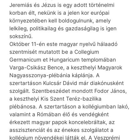
Jeremiás és Jézus is egy adott történelmi
korban élt, nekünk is a jelen kor európai
környezetében kell boldogulnunk, amely
lelkileg, politikailag és gazdaságilag is igen
sokszínű.
Október 11-én este magyar nyelvű hálaadó
szentmisét mutatott be a Collegium
Germanicum et Hungaricum templomában
Varga-Csikász Bence, a keszt­helyi Magyarok
Nagyasszonya-plébánia káplánja. A
szertartáson Kulcsár Dávid már diakónusként
szolgált. Szentbeszédet mondott Fodor János,
a keszthelyi Kis Szent Teréz-bazilika
plébánosa. A szertartáson a kollégiumban lakó,
valamint a Rómában élő és vendégként
érkezett magyar papok konce­lebráltak, az
asszisztenciát és az énekes szolgálatot a
kollégium növendékei látták el. A Veszprémi