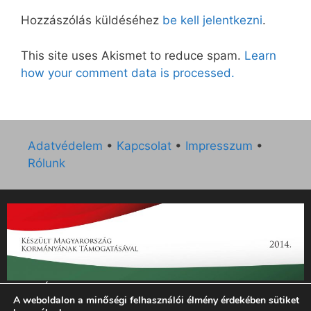
Hozzászólás küldéséhez
be kell jelentkezni
.
This site uses Akismet to reduce spam.
Learn
how your comment data is processed.
Adatvédelem
•
Kapcsolat
•
Impresszum
•
Rólunk
„Az Új Ember katolikus hetilap 2014. évi működésének
A weboldalon a minőségi felhasználói élmény érdekében sütiket
támogatását az EGYH-KCP-14-P-0121 sz. támogatási