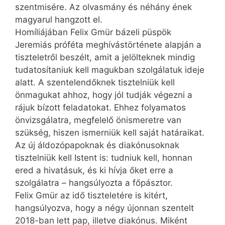
szentmisére. Az olvasmány és néhány ének
magyarul hangzott el.
Homíliájában Felix Gmür bázeli püspök
Jeremiás próféta meghívástörténete alapján a
tiszteletről beszélt, amit a jelölteknek mindig
tudatosítaniuk kell magukban szolgálatuk ideje
alatt. A szentelendőknek tisztelniük kell
önmagukat ahhoz, hogy jól tudják végezni a
rájuk bízott feladatokat. Ehhez folyamatos
önvizsgálatra, megfelelő önismeretre van
szükség, hiszen ismerniük kell saját határaikat.
Az új áldozópapoknak és diakónusoknak
tisztelniük kell Istent is: tudniuk kell, honnan
ered a hivatásuk, és ki hívja őket erre a
szolgálatra – hangsúlyozta a főpásztor.
Felix Gmür az idő tiszteletére is kitért,
hangsúlyozva, hogy a négy újonnan szentelt
2018-ban lett pap, illetve diakónus. Miként