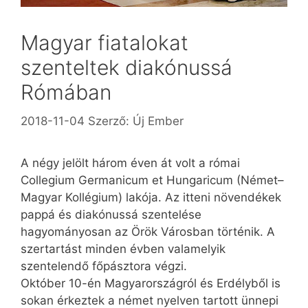
Magyar fiatalokat
szenteltek diakónussá
Rómában
2018-11-04
Szerző:
Új Ember
A négy jelölt három éven át volt a római
Collegium Germanicum et Hungaricum (Német–
Magyar Kollégium) lakója. Az itteni növendékek
pappá és diakónussá szentelése
hagyományosan az Örök Városban történik. A
szertartást minden évben valamelyik
szentelendő főpásztora végzi.
Október 10-én Magyarországról és Erdélyből is
sokan érkeztek a német nyelven tartott ünnepi