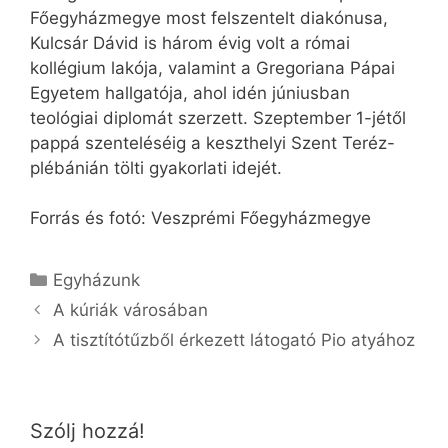
Főegyházmegye most felszentelt diakónusa,
Kulcsár Dávid is három évig volt a római
kollégium lakója, valamint a Gregoriana Pápai
Egyetem hallgatója, ahol idén júniusban
teológiai diplomát szerzett. Szeptember 1-jétől
pappá szenteléséig a keszthelyi Szent Teréz-
plébánián tölti gyakorlati idejét.
Forrás és fotó: Veszprémi Főegyházmegye
Kategória
Egyházunk
A kúriák városában
A tisztítótűzből érkezett látogató Pio atyához
Szólj hozzá!