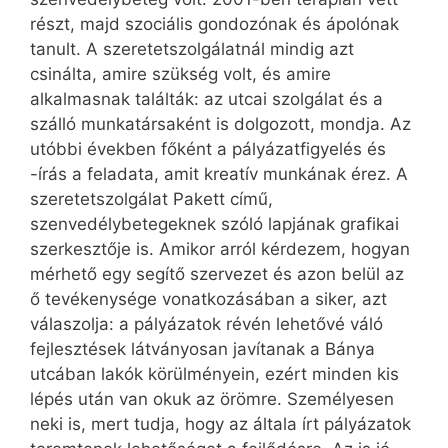
részt, majd szociális gondozónak és ápolónak
tanult. A szeretetszolgálatnál mindig azt
csinálta, amire szükség volt, és amire
alkalmasnak találták: az utcai szolgálat és a
szálló munkatársaként is dolgozott, mondja. Az
utóbbi években főként a pályázatfigyelés és
-írás a feladata, amit kreatív munkának érez. A
szeretetszolgálat Pakett című,
szenvedélybetegeknek szóló lapjának grafikai
szerkesztője is. Amikor arról kérdezem, hogyan
mérhető egy segítő szervezet és azon belül az
ő tevékenysége vonatkozásában a siker, azt
válaszolja: a pályázatok révén lehetővé váló
fejlesztések látványosan javítanak a Bánya
utcában lakók körülményein, ezért minden kis
lépés után van okuk az örömre. Személyesen
neki is, mert tudja, hogy az általa írt pályázatok