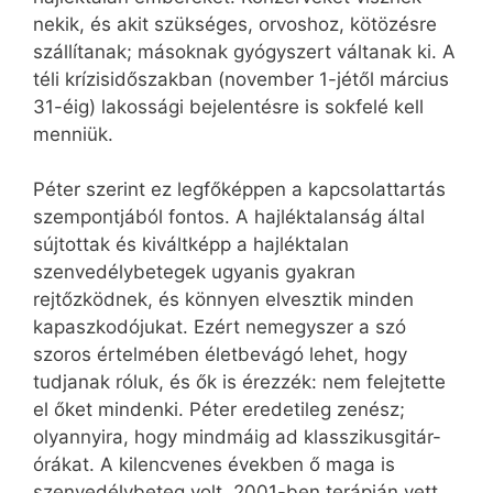
nekik, és akit szükséges, orvoshoz, kötözésre
szállítanak; másoknak gyógyszert váltanak ki. A
téli krízisidőszakban (november 1-jétől március
31-éig) lakossági bejelentésre is sokfelé kell
menniük.
Péter szerint ez legfőképpen a kapcsolattartás
szempontjából fontos. A hajléktalanság által
sújtottak és kiváltképp a hajléktalan
szenvedélybetegek ugyanis gyakran
rejtőzködnek, és könnyen elvesztik minden
kapaszkodójukat. Ezért nemegyszer a szó
szoros értelmében életbevágó lehet, hogy
tudjanak róluk, és ők is érezzék: nem felejtette
el őket mindenki. Péter eredetileg zenész;
olyannyira, hogy mindmáig ad klasszikusgitár-
órákat. A kilencvenes években ő maga is
szenvedélybeteg volt. 2001-ben terápián vett