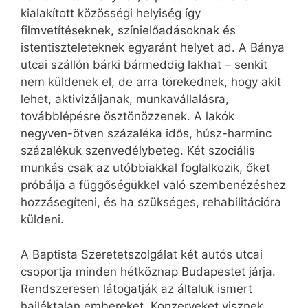
kialakított közösségi helyiség így
filmvetítéseknek, színielőadásoknak és
istentiszteleteknek egyaránt helyet ad. A Bánya
utcai szállón bárki bármeddig lakhat – senkit
nem küldenek el, de arra törekednek, hogy akit
lehet, aktivizáljanak, munkavállalásra,
továbblépésre ösztönözzenek. A lakók
negyven-ötven százaléka idős, húsz-harminc
százalékuk szenvedélybeteg. Két szociális
munkás csak az utóbbiakkal foglalkozik, őket
próbálja a függőségükkel való szembenézéshez
hozzásegíteni, és ha szükséges, rehabilitációra
küldeni.
A Baptista Szeretetszolgálat két autós utcai
csoportja minden hétköznap Budapestet járja.
Rendszeresen látogatják az általuk ismert
hajléktalan embereket. Konzerveket visznek