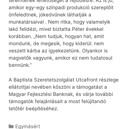
teremtenek lehetőséget a fejlődésre. Az is jó,
amikor egy-egy színpadi produkció szereplőit
önfeledtnek, jókedvűnek láthatják a
munkatársaival . Nem ritka, hogy valamelyik
lakó felidézi, mivel biztatta Péter évekkel
korábban. „Nem tudjuk, hogyan hat, amit
mondunk, de megesik, hogy kiderül: nem
veszett kárba az igyekezetünk. Olyankor is
magvetők vagyunk, amikor ez nem tudatosul
bennünk.”
A Baptista Szeretetszolgálat Utcafront részlege
ellátottjai nevében köszöni a támogatást a
Magyar Fejlesztési Banknak, és várja további
támogatók felajánlásait a most felújítandó
tetőtér beépítéséhez.
Kategória
Egymásért