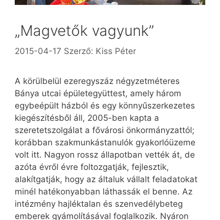
„Magvetők vagyunk”
2015-04-17
Szerző:
Kiss Péter
A körülbelül ezeregyszáz négyzetméteres
Bánya utcai épületegyüttest, amely három
egybeépült házból és egy könnyűszerkezetes
kiegészítésből áll, 2005-ben kapta a
szeretetszolgálat a fővárosi önkormányzattól;
korábban szakmunkástanulók gyakorlóüzeme
volt itt. Nagyon rossz állapotban vették át, de
azóta évről évre foltozgatják, fejlesztik,
alakítgatják, hogy az általuk vállalt feladatokat
minél hatékonyabban láthassák el benne. Az
intézmény hajléktalan és szenvedélybeteg
emberek gyámolításával foglalkozik. Nyáron