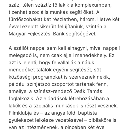
száz, télen száztíz fő lakik a komplexumban,
tizenhat szociális munkás segíti őket. A
fürdőszobákat két részletben, három, illetve két
évvel ezelőtt sikerült felújítaniuk, szintén a
Magyar Fejlesztési Bank segítségével.
A szállót nappal sem kell elhagyni, mivel nappali
melegedő is, nem csak éjjeli menedékhely. Ez
azt is jelenti, hogy felvállalják a náluk
menedéket találók egyéni segítését, sőt
közösségi programokat is szerveznek nekik,
például színjátszó csoportot tartanak fenn,
amellyel a színész-rendező Deák Tamás
foglalkozik. Az előadások létrehozásában a
lakók és a szociális munkások is részt vesznek.
Filmklubja és – az angyalföldi baptista
gyülekezet lelkésze vezetésével – bibliaköre is
van az intézménynek, a pincében két éve