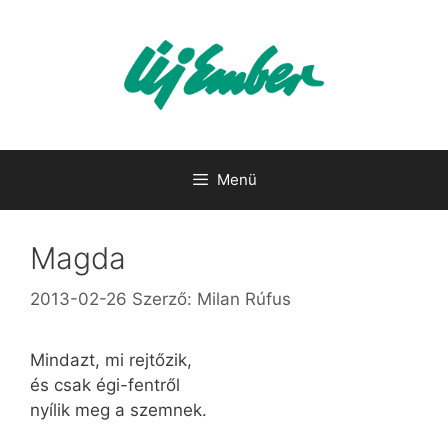
Kilépés
a
tartalomba
Menü
Magda
2013-02-26
Szerző:
Milan Rúfus
Mindazt, mi rejtőzik,
és csak égi-fentről
nyílik meg a szemnek.