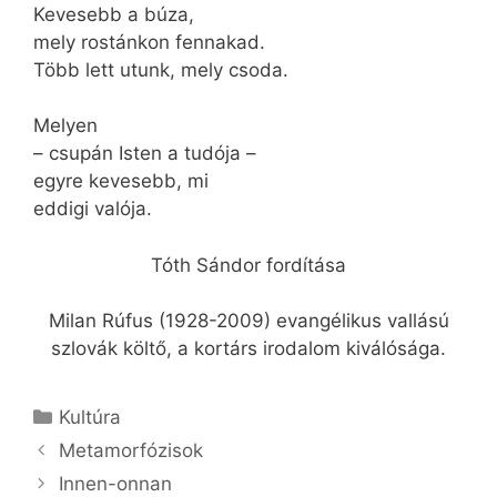
Kevesebb a búza,
mely rostánkon fennakad.
Több lett utunk, mely csoda.
Melyen
– csupán Isten a tudója –
egyre kevesebb, mi
eddigi valója.
Tóth Sándor fordítása
Milan Rúfus (1928-2009) evangélikus vallású
szlovák költő, a kortárs irodalom kiválósága.
Kategória
Kultúra
Metamorfózisok
Innen-onnan