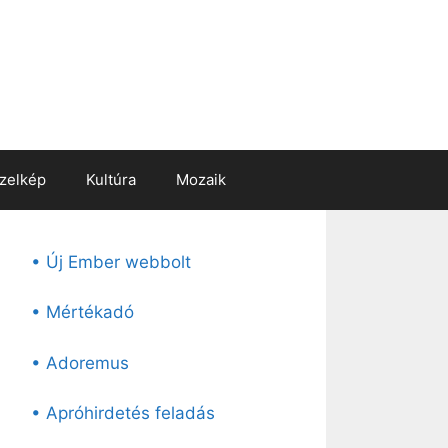
zelkép
Kultúra
Mozaik
• Új Ember webbolt
• Mértékadó
• Adoremus
• Apróhirdetés feladás