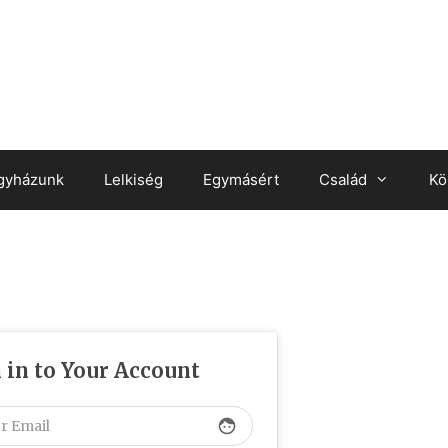
gyházunk
Lelkiség
Egymásért
Család
Kö
 in to Your Account
face