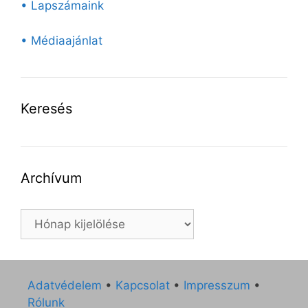
• Lapszámaink
• Médiaajánlat
Keresés
Archívum
Archívum
Adatvédelem
•
Kapcsolat
•
Impresszum
•
Rólunk