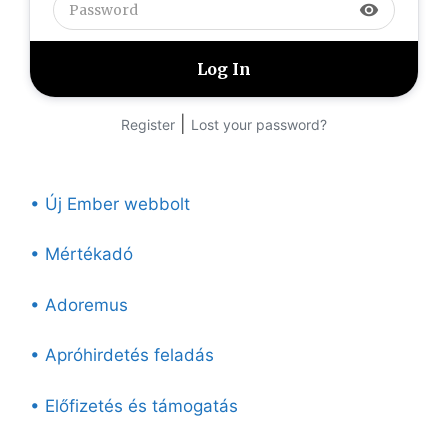
visibility
|
Register
Lost your password?
• Új Ember webbolt
• Mértékadó
• Adoremus
• Apróhirdetés feladás
• Előfizetés és támogatás