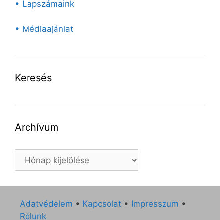
• Lapszámaink
• Médiaajánlat
Keresés
Archívum
Archívum
Adatvédelem
•
Kapcsolat
•
Impresszum
•
Rólunk