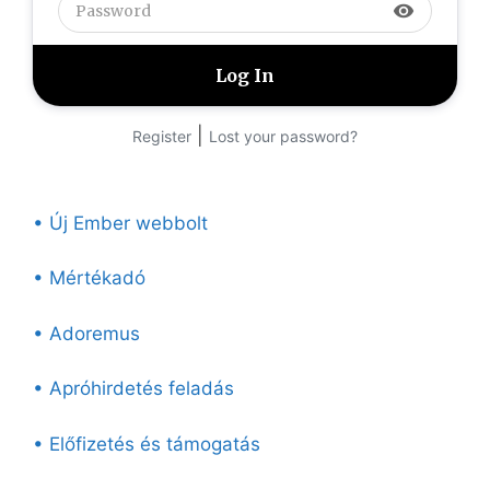
visibility
|
Register
Lost your password?
• Új Ember webbolt
• Mértékadó
• Adoremus
• Apróhirdetés feladás
• Előfizetés és támogatás