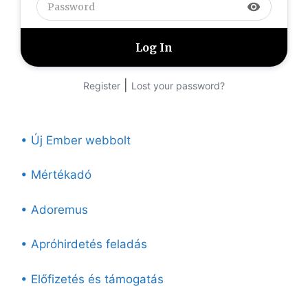
visibility
|
Register
Lost your password?
• Új Ember webbolt
• Mértékadó
• Adoremus
• Apróhirdetés feladás
• Előfizetés és támogatás