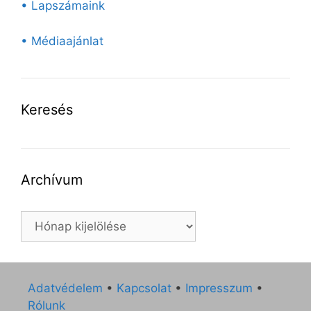
• Lapszámaink
• Médiaajánlat
Keresés
Archívum
Archívum
Adatvédelem
•
Kapcsolat
•
Impresszum
•
Rólunk