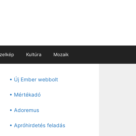
zelkép
Kultúra
Mozaik
• Új Ember webbolt
• Mértékadó
• Adoremus
• Apróhirdetés feladás