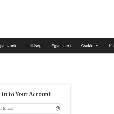
gyházunk
Lelkiség
Egymásért
Család
Kö
 in to Your Account
face