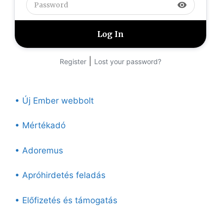
visibility
|
Register
Lost your password?
• Új Ember webbolt
• Mértékadó
• Adoremus
• Apróhirdetés feladás
• Előfizetés és támogatás