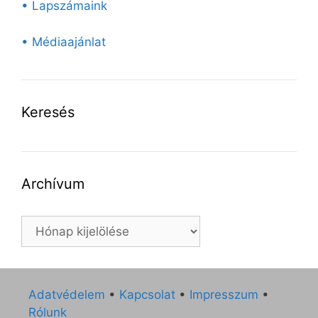
• Lapszámaink
• Médiaajánlat
Keresés
Archívum
Archívum
Adatvédelem
•
Kapcsolat
•
Impresszum
•
Rólunk