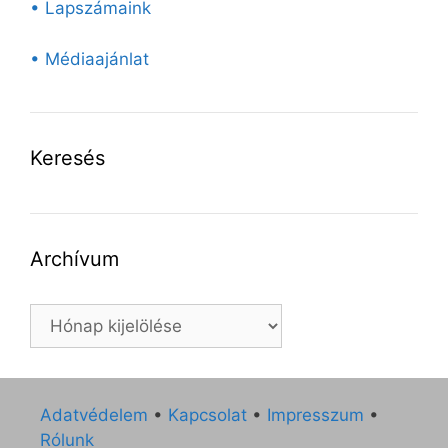
• Lapszámaink
• Médiaajánlat
Keresés
Archívum
Archívum
Adatvédelem
•
Kapcsolat
•
Impresszum
•
Rólunk