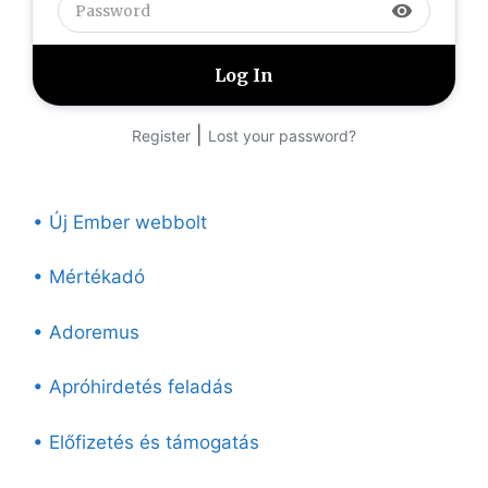
visibility
|
Register
Lost your password?
• Új Ember webbolt
• Mértékadó
• Adoremus
• Apróhirdetés feladás
• Előfizetés és támogatás