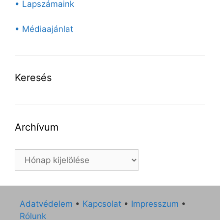
• Lapszámaink
• Médiaajánlat
Keresés
Archívum
Archívum
Adatvédelem
•
Kapcsolat
•
Impresszum
•
Rólunk