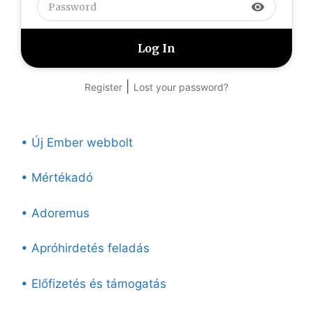
visibility
|
Register
Lost your password?
• Új Ember webbolt
• Mértékadó
• Adoremus
• Apróhirdetés feladás
• Előfizetés és támogatás