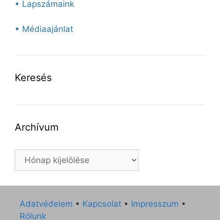
• Lapszámaink
• Médiaajánlat
Keresés
Archívum
Archívum
Adatvédelem
•
Kapcsolat
•
Impresszum
•
Rólunk