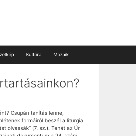
zelkép
Kultúra
Mozaik
ertartásainkon?
ánt? Csupán tanítás lenne,
enlétének formáiról beszél a liturgia
t olvassák” (7. sz.). Tehát az Úr
A zsinati dokumentum a 24. szám