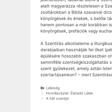
alatt magyarázza részletesen a Sze
zsoltárokban a Biblia szavaival dic
könyörgések és énekek, s belőle táru
hanem pontosan a már korábban isme
könyörgések, prefációk vagy eucha
A Szentírás alkotóeleme a liturgiku
darabjaiban használják fel őket (p
épülésére hosszabb szakaszban olv
semmiféle szentségkiszolgáltatás se
szent gyülekezet, amely aztán Iste
szertartásainkon? – mert Szentírás
Kategória
Lelkiség
Homíliavázlat: Életadó Lélek
A hét szentjei