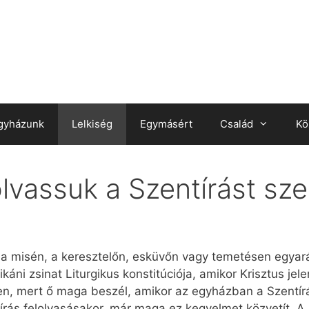
gyházunk
Lelkiség
Egymásért
Család
Kö
 olvassuk a Szentírást sz
ól a misén, a keresztelőn, esküvőn vagy temetésen egyar
tikáni zsinat Liturgikus konstitúciója, amikor Krisztus jel
en, mert ő maga beszél, amikor az egyházban a Szentírás
ntírás felolvasásakor, már maga ez kegyelmet közvetít. 