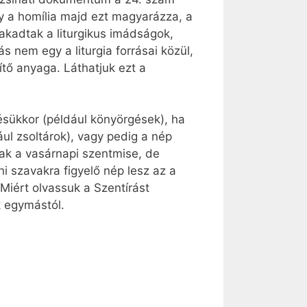
y a homília majd ezt magyarázza, a
fakadtak a liturgikus imádságok,
s nem egy a liturgia forrásai közül,
tő anyaga. Láthatjuk ezt a
tésükkor (például könyörgések), ha
ul zsoltárok), vagy pedig a nép
k a vasárnapi szentmise, de
ni szavakra figyelő nép lesz az a
Miért olvassuk a Szentírást
k egymástól.