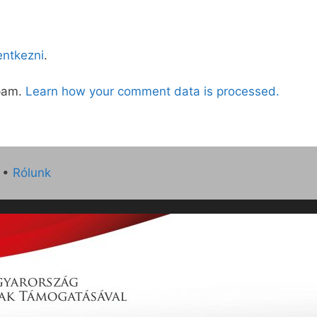
lentkezni
.
spam.
Learn how your comment data is processed.
•
Rólunk