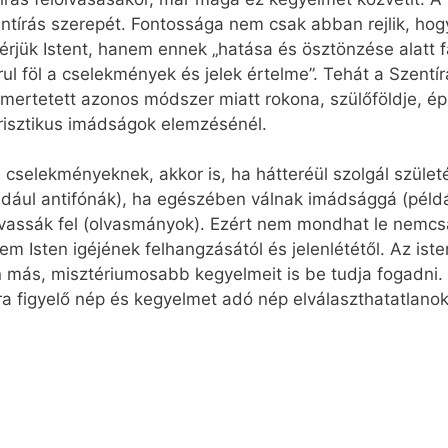
ntírás szerepét. Fontossága nem csak abban rejlik, hog
sérjük Istent, hanem ennek „hatása és ösztönzése alatt 
l föl a cselekmények és jelek értelme”. Tehát a Szentírá
rtetett azonos módszer miatt rokona, szülőföldje, épí
risztikus imádságok elemzésénél.
s cselekményeknek, akkor is, ha hátteréül szolgál szüle
éldául antifónák), ha egészében válnak imádsággá (példá
assák fel (olvasmányok). Ezért nem mondhat le nemcsa
m Isten igéjének felhangzásától és jelenlététől. Az iste
n más, misztériumosabb kegyelmeit is be tudja fogadni. 
ra figyelő nép és kegyelmet adó nép elválaszthatatlano