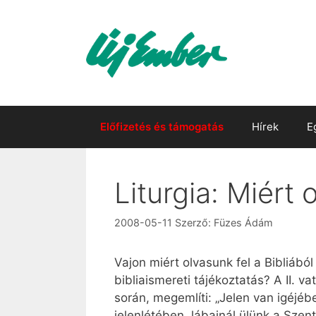
Kilépés
a
tartalomba
Előfizetés és támogatás
Hírek
E
Liturgia: Miért
2008-05-11
Szerző:
Füzes Ádám
Vajon miért olvasunk fel a Bibliáb
bibliaismereti tájékoztatás? A II. va
során, megemlíti: „Jelen van igéjéb
jelenlétében, lábainál ülünk a Sze