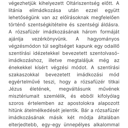
végezhetjük kihelyezett Oltáriszentség előtt. A
litánia elimádkozása után ezzel együtt
lehetőségünk van az előírásoknak megfelelően
történő szentségkitételre és szentségi áldásra.
A rózsafüzér imádkozásának három formáját
ajánlja vezérkönyvünk. A hagyományos
végzésmódon túl segítséget kapunk egy odaillő
szentírási idézetekkel bevezetett szentolvasó-
imádkozáshoz, illetve megtaláljuk még az
énekekkel kísért végzési módot. A szentírási
szakaszokkal bevezetett imádkozási mód
egyértelművé teszi, hogy a rózsafüzér titkai
Jézus életének, megváltásunk művének
misztériumait szemlélik, és ebből kifolyólag
szoros értelemben az apostolokra alapozott
hitünk átelmélkedését jelentik. Bár a rózsafüzér
imádkozásának másik két módja általában
elterjedtebb, egy-egy ünnepélyes alkalommal