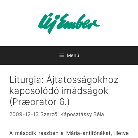
Kilépés
a
tartalomba
Menü
Liturgia: Ájtatosságokhoz
kapcsolódó imádságok
(Præorator 6.)
2009-12-13
Szerző:
Káposztássy Béla
A második részben a Mária-antifónákat, illetve