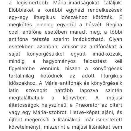
a legismertebb Mária-imádságokat találjuk.
Előbbieket a korábbi egyházi rendelkezések
egy-egy liturgikus időszakhoz kötötték. E
megkötés jelenleg egyedül a húsvéti Regina
coeli antifóna esetében maradt meg, a többi
antifóna tetszés szerint imádkozható. Olyan
esetekben azonban, amikor az antifónákat a
saját könyörgésükkel együtt imádkozzuk,
mindig a hagyományos felosztást kell
figyelembe vennünk, hiszen a könyörgések
tartalmilag kötődnek az adott liturgikus
időszakhoz. A Mária-antifónák és könyörgéseik
latin szövegét hátrább lapozva szintén
megtalálhatjuk a könyvben. A májusi
ájtatosságok helyszínéül a Præorator az oltárt
vagy egy Mária-szobrot, illetve-képet ajánl, és
újfent megerősíti a litániáknál már ismertetett
követelményt, miszerint a májusi litániákat sem