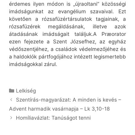
érdemes ilyen módon is „újraoltani” közösségi
imádságunkat az evangélium szavaival. Ezt
követően a rózsafüzértársulatok tagjainak, a
rózsafüzérek megáldásának, illetve azok
átadásának imádságait találjuk.A Præorator
ezen fejezete a Szent Józsefhez, az egyház
védőszentjéhez, a családok védelmezőjéhez és
a haldoklók pártfogójához intézett legismertebb
imádságokkal zárul.
Kategória
Lelkiség
Szentírás-magyarázat: A minden is kevés –
Advent harmadik vasárnapja – Lk 3,10-18
Homíliavázlat: Tanúságot tenni