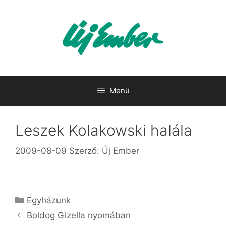
Kilépés
a
tartalomba
Menü
Leszek Kolakowski halála
2009-08-09
Szerző:
Új Ember
Kategória
Egyházunk
Boldog Gizella nyomában