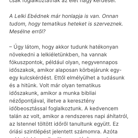
csak foglalkoztatnak az élet nagy kérdései.
A Lelki Ebédnek már honlapja is van. Onnan
tudom, hogy tematikus heteket is szerveznek.
Mesélne erről?
– Úgy látom, hogy akkor tudunk hatékonyan
növekedni a lelkiéletünkben, ha vannak
fókuszpontok, például olyan, negyvennapos
idősza­kok, amikor alaposan körbejárunk egy-
egy kulcskérdést. Ettől elmélyülhet a tudásunk
és a hitünk. Volt már olyan tematikus
időszakunk, amikor a munka bibliai
nézőpontjával, illetve a keresztény
időbeosztással foglalkoztunk. A kedvencem
talán az volt, amikor a rendszeres napi áhítatról,
az Istennel töltött időről tanultunk együtt. Ez
óriási szintlépést jelentett számomra. Azóta