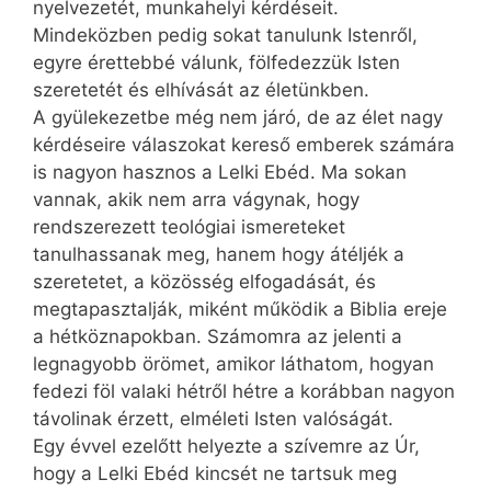
nyelvezetét, munkahelyi kérdéseit.
Mindeközben pedig sokat tanulunk Istenről,
egyre érettebbé válunk, fölfedezzük Isten
szeretetét és elhívását az életünkben.
A gyülekezetbe még nem járó, de az élet nagy
kérdéseire válaszokat kereső emberek számára
is nagyon hasznos a Lelki Ebéd. Ma sokan
vannak, akik nem arra vágynak, hogy
rendszerezett teológiai ismereteket
tanulhassanak meg, hanem hogy átéljék a
szeretetet, a közösség elfogadását, és
megtapasztalják, miként működik a Biblia ereje
a hétköznapokban. Számomra az jelenti a
legnagyobb örömet, amikor láthatom, hogyan
fedezi föl valaki hétről hétre a korábban nagyon
távolinak érzett, elméleti Isten valóságát.
Egy évvel ezelőtt helyezte a szívemre az Úr,
hogy a Lelki Ebéd kincsét ne tartsuk meg