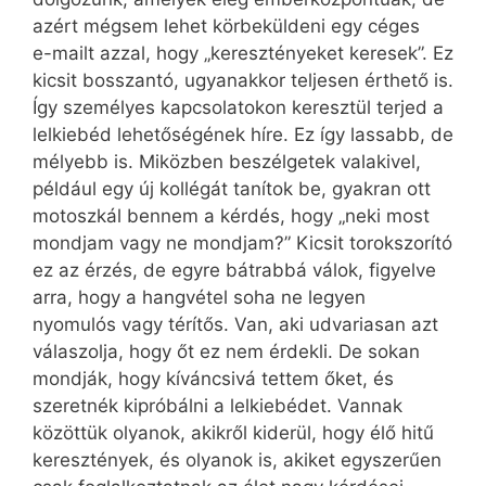
azért mégsem lehet körbeküldeni egy céges
e-mailt azzal, hogy „keresztényeket keresek”. Ez
kicsit bosszantó, ugyanakkor teljesen érthető is.
Így személyes kapcsolatokon keresztül terjed a
lelkiebéd lehetőségének híre. Ez így lassabb, de
mélyebb is. Miközben beszélgetek valakivel,
például egy új kollégát tanítok be, gyakran ott
motoszkál bennem a kérdés, hogy „neki most
mondjam vagy ne mondjam?” Kicsit torokszorító
ez az érzés, de egyre bátrabbá válok, figyelve
arra, hogy a hangvétel soha ne legyen
nyomulós vagy térítős. Van, aki udvariasan azt
válaszolja, hogy őt ez nem érdekli. De sokan
mondják, hogy kíváncsivá tettem őket, és
szeretnék kipróbálni a lelkiebédet. Vannak
közöttük olyanok, akikről kiderül, hogy élő hitű
keresztények, és olyanok is, akiket egyszerűen