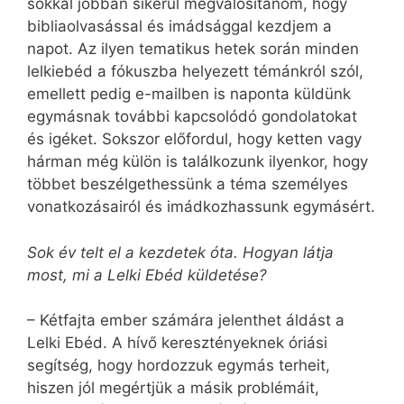
sokkal jobban sikerül megvalósítanom, hogy
bibliaolvasással és imádsággal kezdjem a
napot. Az ilyen tematikus hetek során minden
lelkiebéd a fókuszba helyezett témánkról szól,
emellett pedig e-mailben is naponta küldünk
egymásnak további kapcsolódó gondolatokat
és igéket. Sokszor előfordul, hogy ketten vagy
hárman még külön is találkozunk ilyenkor, hogy
többet beszélgethessünk a téma személyes
vonatkozásairól és imádkozhassunk egymásért.
Sok év telt el a kezdetek óta. Hogyan látja
most, mi a Lelki Ebéd küldetése?
– Kétfajta ember számára jelenthet áldást a
Lelki Ebéd. A hívő keresztényeknek óriási
segítség, hogy hordozzuk egymás terheit,
hiszen jól megértjük a másik problémáit,