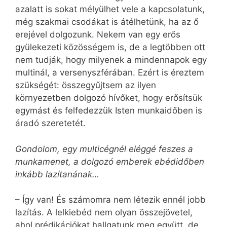
azalatt is sokat mélyülhet vele a kapcsolatunk,
még szakmai csodákat is átélhetünk, ha az ő
erejével dolgozunk. Nekem van egy erős
gyülekezeti közösségem is, de a legtöbben ott
nem tudják, hogy milyenek a mindennapok egy
multinál, a versenyszférában. Ezért is éreztem
szükségét: összegyűjtsem az ilyen
környezetben dolgozó hívőket, hogy erősítsük
egymást és felfedezzük Isten munkaidőben is
áradó szeretetét.
Gondolom, egy multicégnél eléggé feszes a
munkamenet, a dolgozó emberek ebédidőben
inkább lazítanának…
– Így van! És számomra nem létezik ennél jobb
lazítás. A lelkiebéd nem olyan összejövetel,
ahol prédikációkat hallgatunk meg együtt, de