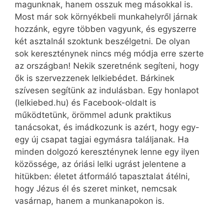
magunknak, hanem osszuk meg másokkal is.
Most már sok környékbeli munkahelyről járnak
hozzánk, egyre többen vagyunk, és egyszerre
két asztalnál szoktunk beszélgetni. De olyan
sok kereszténynek nincs még módja erre szerte
az országban! Nekik szeretnénk segíteni, hogy
ők is szervezzenek lelkiebédet. Bárkinek
szívesen segítünk az indulásban. Egy honlapot
(lelkiebed.hu) és Facebook-oldalt is
működtetünk, örömmel adunk praktikus
tanácsokat, és imádkozunk is azért, hogy egy-
egy új csapat tagjai egymásra találjanak. Ha
minden dolgozó kereszténynek lenne egy ilyen
közössége, az óriási lelki ugrást jelentene a
hitükben: életet átformáló tapasztalat átélni,
hogy Jézus él és szeret minket, nemcsak
vasárnap, hanem a munkana­pokon is.