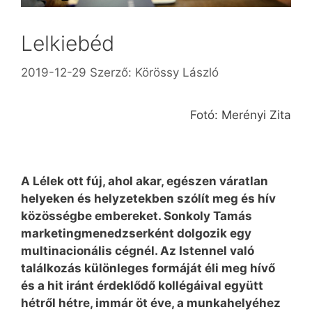
Lelkiebéd
2019-12-29
Szerző:
Körössy László
Fotó: Merényi Zita
A Lélek ott fúj, ahol akar, egészen váratlan
helyeken és helyzetekben szólít meg és hív
közösségbe embereket. Sonkoly Tamás
marketingmenedzserként dolgozik egy
multinacionális cégnél. Az Istennel való
találkozás különleges formáját éli meg hívő
és a hit iránt érdeklődő kollégáival együtt
hétről hétre, immár öt éve, a munkahelyéhez