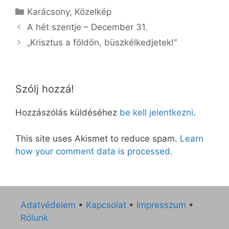
Kategória
Karácsony
,
Közelkép
A hét szentje – December 31.
„Krisztus a földön, büszkélkedjetek!”
Szólj hozzá!
Hozzászólás küldéséhez
be kell jelentkezni
.
This site uses Akismet to reduce spam.
Learn
how your comment data is processed.
Adatvédelem
•
Kapcsolat
•
Impresszum
•
Rólunk