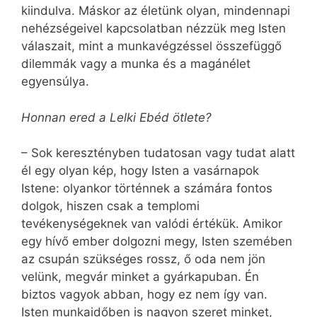
kiindulva. Máskor az életünk olyan, mindennapi
nehézségeivel kapcsolatban nézzük meg Isten
válaszait, mint a munkavégzéssel összefüggő
dilemmák vagy a munka és a magánélet
egyensúlya.
Honnan ered a Lelki Ebéd ötlete?
– Sok keresztényben tudatosan vagy tudat alatt
él egy olyan kép, hogy Isten a vasárnapok
Istene: olyankor történnek a számára fontos
dolgok, hiszen csak a templomi
tevékenységeknek van valódi értékük. Amikor
egy hívő ember dolgozni megy, Isten szemében
az csupán szükséges rossz, ő oda nem jön
velünk, megvár minket a gyárkapuban. Én
biztos vagyok abban, hogy ez nem így van.
Isten munkaidőben is nagyon szeret minket,