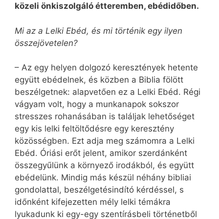
közeli önkiszolgáló étteremben, ebédidőben.
Mi az a Lelki Ebéd, és mi történik egy ilyen
összejövetelen?
– Az egy helyen dolgozó keresztények hetente
együtt ebédelnek, és közben a Biblia fölött
beszélgetnek: alapvetően ez a Lelki Ebéd. Régi
vágyam volt, hogy a munkana­pok sokszor
stresszes rohanásában is találjak lehetőséget
egy kis lelki feltöltődésre egy keresztény
közösségben. Ezt adja meg számomra a Lelki
Ebéd. Óriási erőt jelent, amikor szerdánként
összegyűlünk a környező irodákból, és együtt
ebédelünk. Mindig más készül néhány bibliai
gondolattal, beszélgetésindító kérdéssel, s
időnként kifejezetten mély lelki témákra
lyukadunk ki egy-egy szentírásbeli történetből