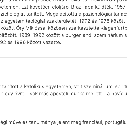
etemen. Ezt követően elöljárói Brazíliába küldték. 1957
szichológiát tanított. Megalapította a pszichológiai ta
z egyetem teológiai szakterületét, 1972 és 1975 közöt
 között Őry Miklóssal közösen szerkesztette Klagenfurtba
ltözött. 1989–1992 között a burgenlandi szeminárium sp
92 és 1996 között vezette.
tanított a katolikus egyetemen, volt szemináriumi spiri
egy évre – sok más apostoli munka mellett – a novícius
iségi műve és tanulmánya jelent meg franciául, portugá