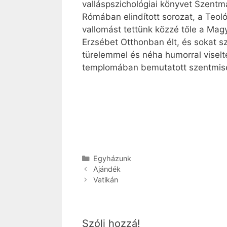
valláspszichológiai könyvet Szentm
Rómában elindított sorozat, a Teol
vallomást tettünk közzé tőle a Magy
Erzsébet Otthonban élt, és sokat s
türelemmel és néha humorral viselt
templomában bemutatott szentmise 
Kategória
Egyházunk
Ajándék
Vatikán
Szólj hozzá!