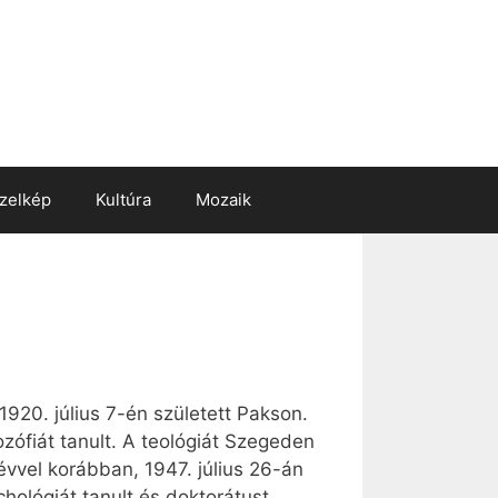
zelkép
Kultúra
Mozaik
920. július 7-én született Pakson.
zófiát tanult. A teológiát Szegeden
évvel korábban, 1947. július 26-án
hológiát tanult és doktorátust