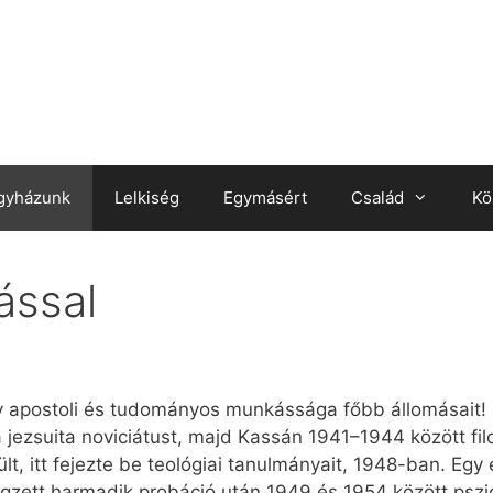
gyházunk
Lelkiség
Egymásért
Család
Kö
ással
y apostoli és tudományos munkássága főbb állomásait! 1
ezsuita noviciátust, majd Kassán 1941–1944 között filo
, itt fejezte be teológiai tanulmányait, 1948-ban. Egy 
zett harmadik probáció után 1949 és 1954 között pszic