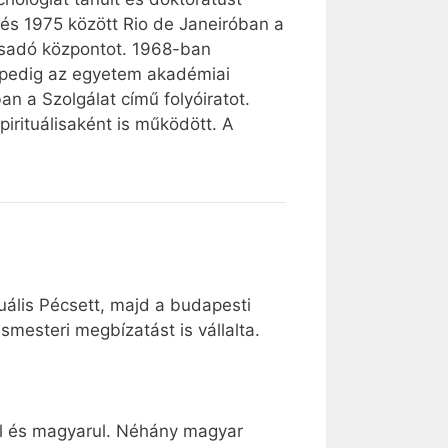
 és 1975 között Rio de Janeiróban a
nácsadó központot. 1968-ban
t pedig az egyetem akadémiai
n a Szolgálat című folyóiratot.
irituálisaként is működött. A
tuális Pécsett, majd a budapesti
mesteri megbízatást is vállalta.
lul és magyarul. Néhány magyar