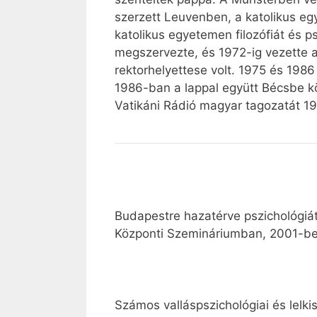
szerzett Leuvenben, a katolikus egy
katolikus egyetemen filozófiát és p
megszervezte, és 1972-ig vezette a
rektorhelyettese volt. 1975 és 1986
1986-ban a lappal együtt Bécsbe kö
Vatikáni Rádió magyar tagozatát 19
Budapestre hazatérve pszichológiát 
Központi Szemináriumban, 2001-ben 
Számos valláspszichológiai és lelk