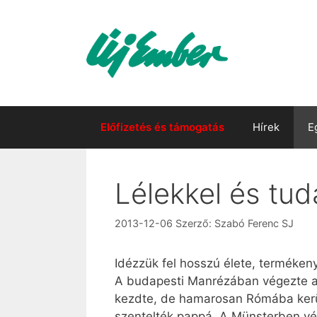
Kilépés
a
tartalomba
Előfizetés és támogatás
Hírek
E
Lélekkel és tud
2013-12-06
Szerző:
Szabó Ferenc SJ
Idézzük fel hosszú élete, terméken
A budapesti Manrézában végezte a j
kezdte, de hamarosan Rómába került
szentelték pappá. A Münsterben vég