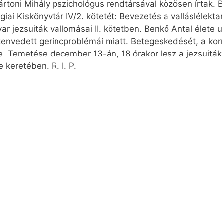
ártoni Mihály pszichológus rendtársával közösen írtak.
ógiai Kiskönyvtár IV/2. kötetét: Bevezetés a vallásléle
ar jezsuiták vallomásai II. kötetben. Benkő Antal élete u
zenvedett gerincproblémái miatt. Betegeskedését, a korr
e. Temetése december 13-án, 18 órakor lesz a jezsuitá
keretében. R. I. P.