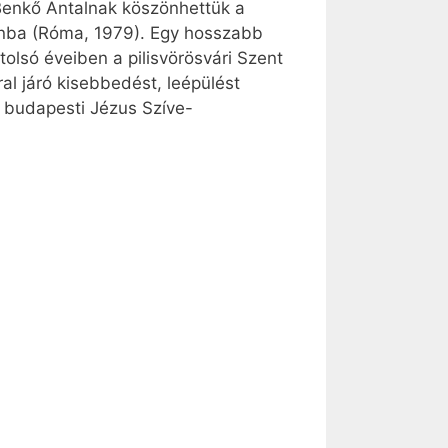
 Benkő Antalnak köszönhettük a
ktanba (Róma, 1979). Egy hosszabb
tolsó éveiben a pilisvörösvári Szent
al járó kisebbedést, leépülést
k budapesti Jézus Szíve-