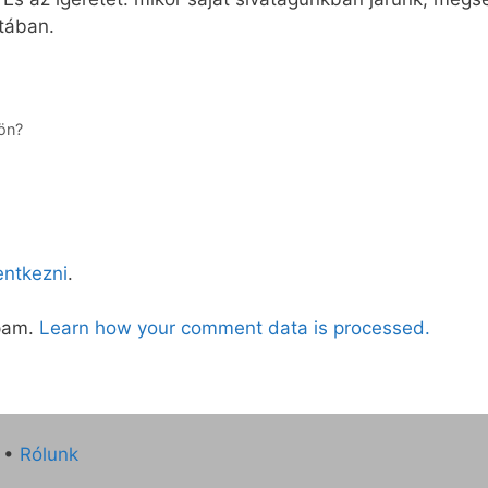
tában.
ön?
lentkezni
.
spam.
Learn how your comment data is processed.
•
Rólunk