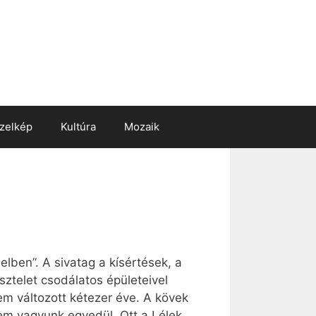
zelkép
Kultúra
Mozaik
elben”. A sivatag a kísértések, a
ztelet csodálatos épületeivel
em változott kétezer éve. A kövek
sem vagyunk egyedül. Ott a Lélek,