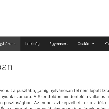
gyházunk
Lelkiség
Egymásért
Család
Kö
ban
vonult a pusztába, „amíg nyilvánosan fel nem lépett Izra
yiunk számára. A Szentföldön mindenfelé a vallásos tis
lan pusztaságban. Az ember azt képzelheti: ez a vidék n
. És az ígéretet: mikor saját sivatagunkban járunk, még