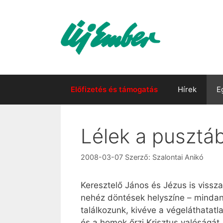
Kilépés
a
tartalomba
Előfizetés és támogatás
Hírek
E
Lélek a pusztá
2008-03-07
Szerző:
Szalontai Anikó
Keresztelő János és Jézus is vissza
nehéz döntések helyszíne – mindann
találkozunk, kivéve a végeláthatat
és a homok őrzi Krisztus valóságát