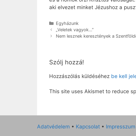
aki elvezet minket Jézushoz a pusz
Kategória
Egyházunk
„Veletek vagyok…”
Nem lesznek keresztények a Szentföld
Szólj hozzá!
Hozzászólás küldéséhez
be kell je
This site uses Akismet to reduce 
Adatvédelem
•
Kapcsolat
•
Impresszum