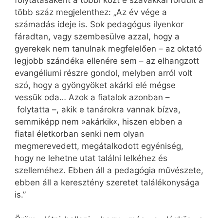
folytatásaként a többi közt e szavakkal fordult a
több száz megjelenthez: „Az év vége a
számadás ideje is. Sok pedagógus ilyenkor
fáradtan, vagy szembesülve azzal, hogy a
gyerekek nem tanulnak megfelelően – az oktató
legjobb szándéka ellenére sem – az elhangzott
evangéliumi részre gondol, melyben arról volt
szó, hogy a gyöngyöket akárki elé mégse
vessük oda… Azok a fiatalok azonban –
folytatta –, akik e tanárokra vannak bízva,
semmiképp nem »akárkik«, hiszen ebben a
fiatal életkorban senki nem olyan
megmerevedett, megátalkodott egyéniség,
hogy ne lehetne utat találni lelkéhez és
szelleméhez. Ebben áll a pedagógia művészete,
ebben áll a keresztény szeretet találékonysága
is.”