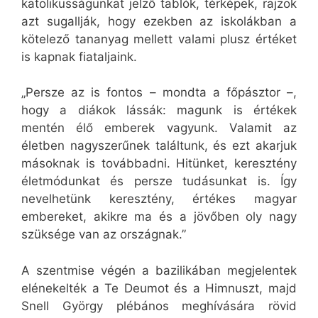
katolikusságunkat jelző tablók, térképek, rajzok
azt sugallják, hogy ezekben az iskolákban a
kötelező tananyag mellett valami plusz értéket
is kapnak fiataljaink.
„Persze az is fontos – mondta a főpásztor –,
hogy a diákok lássák: magunk is értékek
mentén élő emberek vagyunk. Valamit az
életben nagyszerűnek találtunk, és ezt akarjuk
másoknak is továbbadni. Hitünket, keresztény
életmódunkat és persze tudásunkat is. Így
nevelhetünk keresztény, értékes magyar
embereket, akikre ma és a jövőben oly nagy
szüksége van az országnak.”
A szentmise végén a bazilikában megjelentek
elénekelték a Te Deumot és a Himnuszt, majd
Snell György plébános meghívására rövid