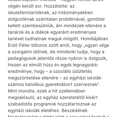
végén került sor. Hozzátette: az
iskolafenntartóknak, az intézményekben
dolgozóknak számtalan problémával, gonddal
kellett szembesülniük, ám mindezek ellenére a
tanárok és a diákok egyaránt eredményes
tanévet tudhatnak maguk mögött. Homíliájában
Erdő Péter bíboros szólt arról, hogy „ugyan vége
a szorgalmi időnek, de mindenki tudja, hogy a
pedagógusok jelentős része nyáron is dolgozik,
hiszen az elmúlt húsz év egyik legnagyobb
eredménye, hogy – a szociális üdültetés
megszüntetése ellenére – az egyházi iskolák
számos katolikus gyerektábort szerveznek”.
Mint mondta, ezek a hit szellemében
megvalósuló, az egyház szeretetétől kísért
szabadidős programok hozzátartoznak az
egyházi iskolák életéhez. Beszédének