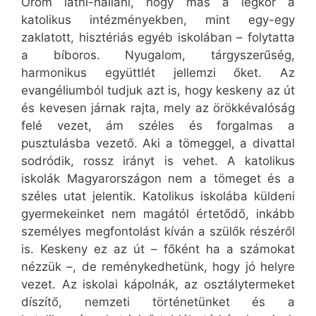
Öröm látni-hallani, hogy más a légkör a
katolikus intézményekben, mint egy-egy
zaklatott, hisztériás egyéb iskolában – folytatta
a bíboros. Nyugalom, tárgyszerűség,
harmonikus együttlét jellemzi őket. Az
evangéliumból tudjuk azt is, hogy keskeny az út
és kevesen járnak rajta, mely az örökkévalóság
felé vezet, ám széles és forgalmas a
pusztulásba vezető. Aki a tömeggel, a divattal
sodródik, rossz irányt is vehet. A katolikus
iskolák Magyarországon nem a tömeget és a
széles utat jelentik. Katolikus iskolába küldeni
gyermekeinket nem magától értetődő, inkább
személyes megfontolást kíván a szülők részéről
is. Keskeny ez az út – főként ha a számokat
nézzük –, de reménykedhetünk, hogy jó helyre
vezet. Az iskolai kápolnák, az osztálytermeket
díszítő, nemzeti történetünket és a