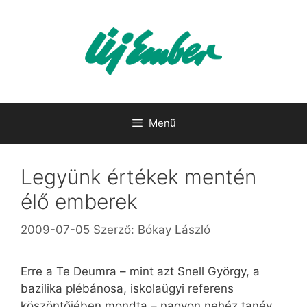
Kilépés
a
tartalomba
Menü
Legyünk értékek mentén
élő emberek
2009-07-05
Szerző:
Bókay László
Erre a Te Deumra – mint azt Snell György, a
bazilika plébánosa, iskolaügyi referens
köszöntőjében mondta – nagyon nehéz tanév