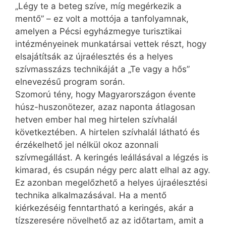
„Légy te a beteg szíve, míg megérkezik a
mentő” – ez volt a mottója a tanfolyamnak,
amelyen a Pécsi egyházmegye turisztikai
intézményeinek munkatársai vettek részt, hogy
elsajátítsák az újraélesztés és a helyes
szívmasszázs technikáját a „Te vagy a hős”
elnevezésű program során.
Szomorú tény, hogy Magyarországon évente
húsz-huszonötezer, azaz naponta átlagosan
hetven ember hal meg hirtelen szívhalál
következtében. A hirtelen szívhalál látható és
érzékelhető jel nélkül okoz azonnali
szívmegállást. A keringés leállásával a légzés is
kimarad, és csupán négy perc alatt elhal az agy.
Ez azonban megelőzhető a helyes újraélesztési
technika alkalmazásával. Ha a mentő
kiérkezéséig fenntartható a keringés, akár a
tízszeresére növelhető az az időtartam, amit a