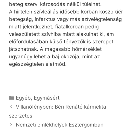
beteg szervi károsodás nélkül túlélhet.
A hirtelen szívleállás idősebb korban koszorúér-
betegség, infarktus vagy más szívelégtelenség
miatt jelentkezhet, fiatalkorban pedig
veleszületett szívhiba miatt alakulhat ki, ám
előfordulásában külső tényezők is szerepet
játszhatnak. A magasabb hőmérséklet
ugyanúgy lehet a baj okozója, mint az
egészségtelen életmód.
Kategória
Egyéb
,
Egymásért
Villanófényben: Béri Renátó kármelita
szerzetes
Nemzeti emlékhelyek Esztergomban