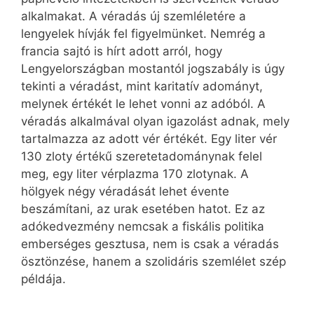
alkalmakat. A véradás új szemléletére a
lengyelek hívják fel figyelmünket. Nemrég a
francia sajtó is hírt adott arról, hogy
Lengyelországban mostantól jogszabály is úgy
tekinti a véradást, mint karitatív adományt,
melynek értékét le lehet vonni az adóból. A
véradás alkalmával olyan igazolást adnak, mely
tartalmazza az adott vér értékét. Egy liter vér
130 zloty értékű szeretetadománynak felel
meg, egy liter vérplazma 170 zlotynak. A
hölgyek négy véradását lehet évente
beszámítani, az urak esetében hatot. Ez az
adókedvezmény nemcsak a fiskális politika
emberséges gesztusa, nem is csak a véradás
ösztönzése, hanem a szolidáris szemlélet szép
példája.