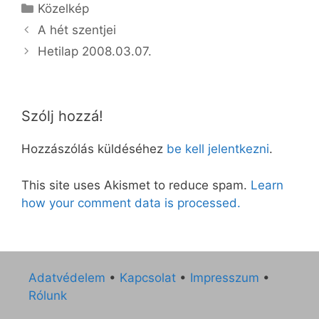
Kategória
Közelkép
A hét szentjei
Hetilap 2008.03.07.
Szólj hozzá!
Hozzászólás küldéséhez
be kell jelentkezni
.
This site uses Akismet to reduce spam.
Learn
how your comment data is processed.
Adatvédelem
•
Kapcsolat
•
Impresszum
•
Rólunk