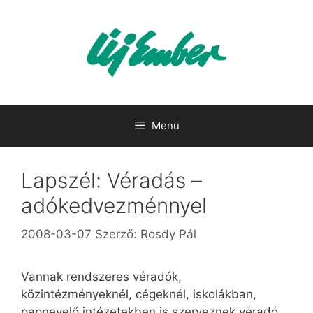
Kilépés
a
tartalomba
Menü
Lapszél: Véradás –
adókedvezménnyel
2008-03-07
Szerző:
Rosdy Pál
Vannak rendszeres véradók,
közintézményeknél, cégeknél, iskolákban,
papnevelő intézetekben is szerveznek véradó