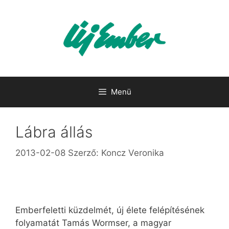
Kilépés
a
tartalomba
Menü
Lábra állás
2013-02-08
Szerző:
Koncz Veronika
Emberfeletti küzdelmét, új élete felépítésének
folyamatát Tamás Wormser, a magyar