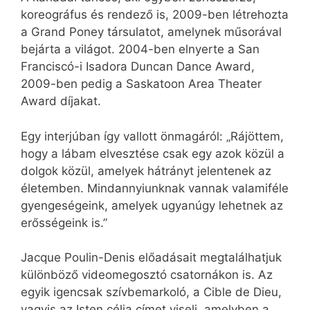
koreográfus és rendező is, 2009-ben létrehozta
a Grand Poney társulatot, amelynek műsorával
bejárta a világot. 2004-ben elnyerte a San
Franciscó-i Isadora Duncan Dance Award,
2009-ben pedig a Saskatoon Area Theater
Award díjakat.
Egy interjúban így vallott önmagáról: „Rájöttem,
hogy a lábam elvesztése csak egy azok közül a
dolgok közül, amelyek hátrányt jelentenek az
életemben. Mindannyiunknak vannak valamiféle
gyengeségeink, amelyek ugyanúgy lehetnek az
erősségeink is.”
Jacque Poulin-Denis előadásait megtalálhatjuk
különböző videomegosztó csatornákon is. Az
egyik igencsak szívbemarkoló, a Cible de Dieu,
vagyis az Isten célja címet viseli, amelyben a