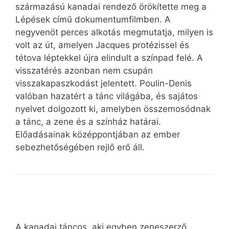
származású kanadai rendező örökítette meg a
Lépések című dokumentumfilmben. A
negyvenöt perces alkotás megmutatja, milyen is
volt az út, amelyen Jacques protézissel és
tétova léptekkel újra elindult a színpad felé. A
visszatérés azonban nem csupán
visszakapaszkodást jelentett. Poulin-Denis
valóban hazatért a tánc világába, és sajátos
nyelvet dolgozott ki, amelyben összemosódnak
a tánc, a zene és a színház határai.
Előadásainak középpontjában az ember
sebezhetőségében rejlő erő áll.
A kanadai táncos, aki egyben zeneszerző,