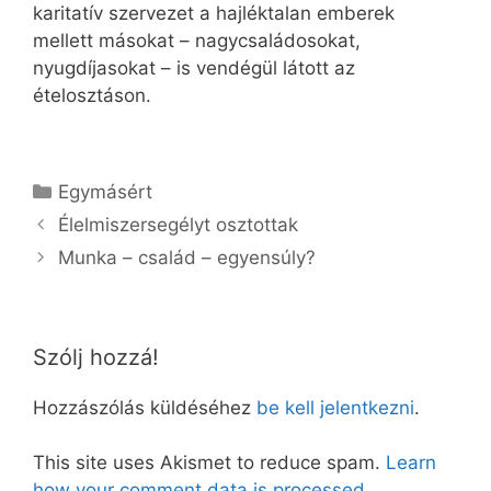
karitatív szervezet a hajléktalan emberek
mellett másokat – nagycsaládosokat,
nyugdíjasokat – is vendégül látott az
ételosztáson.
Kategória
Egymásért
Élelmiszersegélyt osztottak
Munka – család – egyensúly?
Szólj hozzá!
Hozzászólás küldéséhez
be kell jelentkezni
.
This site uses Akismet to reduce spam.
Learn
how your comment data is processed.