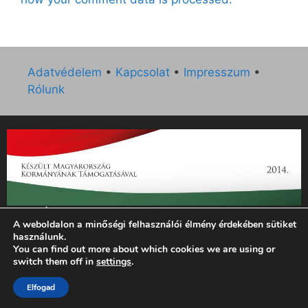
Adatvédelem
•
Kapcsolat
•
Impresszum
•
Rólunk
„Az Új Ember katolikus hetilap 2014. évi működésének
A weboldalon a minőségi felhasználói élmény érdekében sütiket
támogatását az EGYH-KCP-14-P-0121 sz. támogatási
használunk.
szerződés keretében 3 000 000 Ft összegben támogatta az
You can find out more about which cookies we are using or
Emberi Erőforrások Minisztériuma.”
switch them off in
settings
.
Elfogad
© 2026 Magyar Kurír - Új Ember
• Készült
GeneratePress