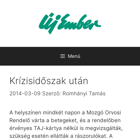
Kilépés
a
tartalomba
Menü
Krízisidőszak után
2014-03-09
Szerző:
Romhányi Tamás
A helyszínen mindkét napon a Mozgó Orvosi
Rendelő várta a betegeket, és a rendelőben
érvényes TAJ-kártya nélkül is megvizsgálták,
szükség esetén ellátták a rászorulókat. A