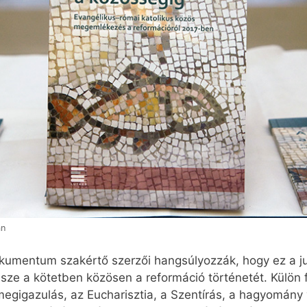
án
kumentum szakértő szerzői hangsúlyozzák, hogy ez a j
sze a kötetben közösen a reformáció történetét. Külön f
megigazulás, az Eucharisztia, a Szentírás, a hagyomány 