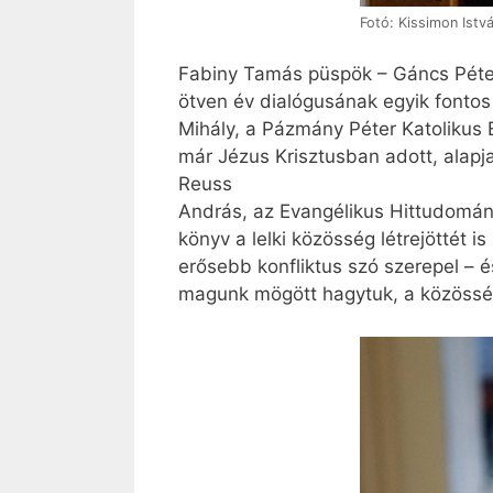
Fotó: Kissimon Istv
Fabiny Tamás püspök – Gáncs Péter e
ötven év dialógusának egyik fontos
Mihály, a Pázmány Péter Katolikus 
már Jézus Krisztusban adott, alapj
Reuss
András, az Evangélikus Hittudományi
könyv a lelki közösség létrejöttét 
erősebb konfliktus szó szerepel – 
magunk mögött hagytuk, a közösség