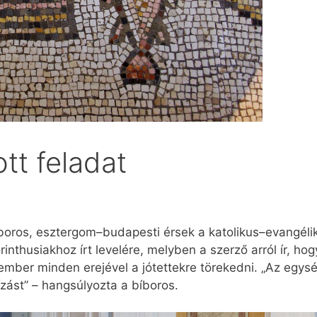
ott feladat
boros, esztergom–budapesti érsek a katolikus–evangéli
nthusiakhoz írt levelére, melyben a szerző arról ír, hog
mber minden erejével a jótettekre törekedni. „Az egység
zást” – hangsúlyozta a bíboros.