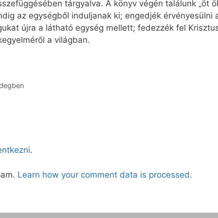
szefüggésében tárgyalva. A könyv végén találunk „öt öku
ndig az egységből induljanak ki; engedjék érvényesülni 
gukat újra a látható egység mellett; fedezzék fel Kriszt
egyelméről a világban.
hidegben
lentkezni
.
spam.
Learn how your comment data is processed.