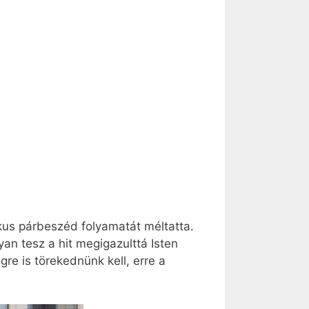
kus párbeszéd folyamatát méltatta.
yan tesz a hit megigazulttá Isten
re is törekednünk kell, erre a