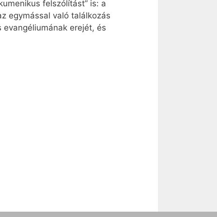
menikus felszólítást” is: a
az egymással való találkozás
us evangéliumának erejét, és