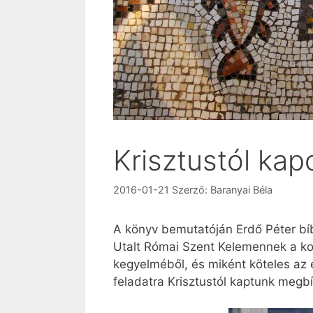
Krisztustól kap
2016-01-21
Szerző:
Baranyai Béla
A könyv bemutatóján Erdő Péter bí
Utalt Római Szent Kelemennek a kori
kegyelméből, és miként köteles az e
feladatra Krisztustól kaptunk megbí