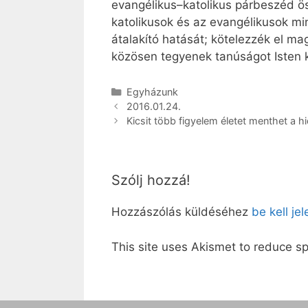
evangélikus–katolikus párbeszéd ös
katolikusok és az evangélikusok mi
átalakító hatását; kötelezzék el ma
közösen tegyenek tanúságot Isten k
Kategória
Egyházunk
2016.01.24.
Kicsit több figyelem életet menthet a 
Szólj hozzá!
Hozzászólás küldéséhez
be kell je
This site uses Akismet to reduce 