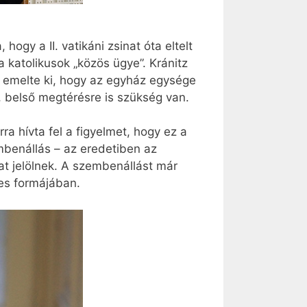
gy a II. vatikáni zsinat óta eltelt
katolikusok „közös ügye”. Kránitz
t emelte ki, hogy az egyház egysége
, belső megtérésre is szükség van.
a hívta fel a figyelmet, hogy ez a
embenállás – az eredetiben az
at jelölnek. A szembenállást már
es formájában.