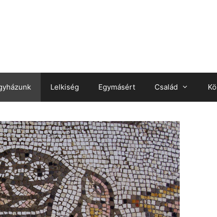
gyházunk
Lelkiség
Egymásért
Család
Kö