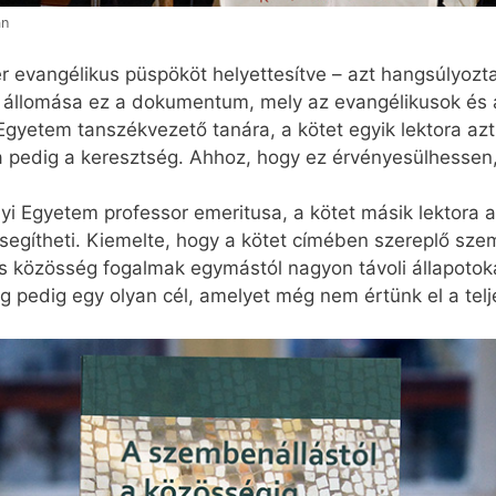
án
vangélikus püspököt helyettesítve – azt hangsúlyozta, ho
 állomása ez a dokumentum, mely az evangélikusok és a 
Egyetem tanszékvezető tanára, a kötet egyik lektora az
a pedig a keresztség. Ahhoz, hogy ez érvényesülhessen
 Egyetem professor emeritusa, a kötet másik lektora arr
is segítheti. Kiemelte, hogy a kötet címében szereplő sz
és közösség fogalmak egymástól nagyon távoli állapotok
 pedig egy olyan cél, amelyet még nem értünk el a telj