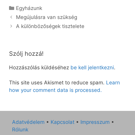
Kategória
Egyházunk
Megújulásra van szükség
A különbözőségek tisztelete
Szólj hozzá!
Hozzászólás küldéséhez
be kell jelentkezni
.
This site uses Akismet to reduce spam.
Learn
how your comment data is processed.
Adatvédelem
•
Kapcsolat
•
Impresszum
•
Rólunk