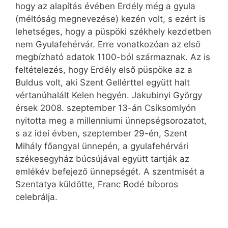
hogy az alapítás évében Erdély még a gyula
(méltóság megnevezése) kezén volt, s ezért is
lehetséges, hogy a püspöki székhely kezdetben
nem Gyulafehérvár. Erre vonatkozóan az első
megbízható adatok 1100-ból származnak. Az is
feltételezés, hogy Erdély első püspöke az a
Buldus volt, aki Szent Gellérttel együtt halt
vértanúhalált Kelen hegyén. Jakubinyi György
érsek 2008. szeptember 13-án Csíksomlyón
nyitotta meg a millenniumi ünnepségsorozatot,
s az idei évben, szeptember 29-én, Szent
Mihály főangyal ünnepén, a gyulafehérvári
székesegyház búcsújával együtt tartják az
emlékév befejező ünnepségét. A szentmisét a
Szentatya küldötte, Franc Rodé bíboros
celebrálja.