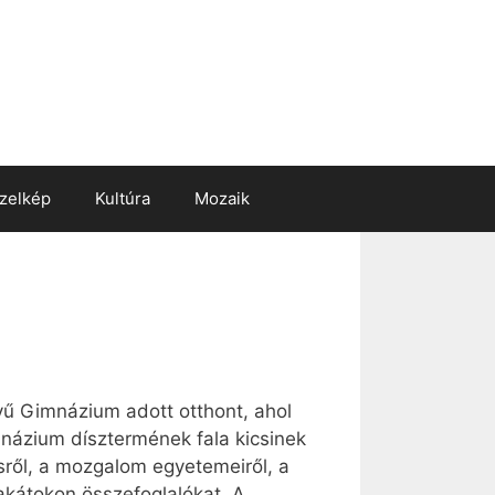
zelkép
Kultúra
Mozaik
vű Gimnázium adott otthont, ahol
názium dísztermének fala kicsinek
ésről, a mozgalom egyetemeiről, a
lakátokon összefoglalókat. A