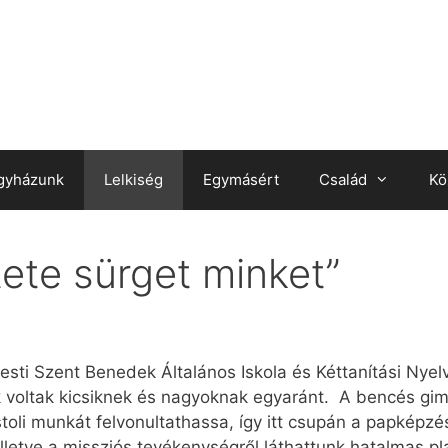
gyházunk
Lelkiség
Egymásért
Család
Kö
tete sürget minket”
sti Szent Benedek Általános Iskola és Kéttanítási Nyel
voltak kicsiknek és nagyoknak egyaránt. A bencés gim
toli munkát felvonultathassa, így itt csupán a papképz
, illetve a missziós tevékenységről láthattunk hatalmas p