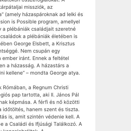
árpátaljai missziók, az
a” (amely házaspároknak ad lelki és
ssion is Possible program, amellyel
 a plébániák családjait szeretné
családok a plébániák életében is
tében George Elsbett, a Krisztus
zentséggé. Nem csupán egy
 ember iránt. Ennek a feltétel
gyen a házasság. A házastárs a
lni kellene” – mondta George atya.
tek Rómában, a Regnum Christi
ós pap tartotta, aki II. János Pál
nak képmása. A férfi és nő közötti
 időtöltés, hanem szent és tiszta.
s is, amit szintén védenie kell. A
e a Családi és Ifjúsági Találkozó. A