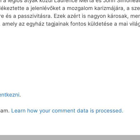
n a légiós atyák közül Laurence Merta és John Simoneau
ékeztette a jelenlévőket a mozgalom karizmájára, a sz
mre és a passzivitásra. Ezek azért is nagyon károsak, 
, amely az egyház tagjainak fontos küldetése a mai vilá
lentkezni
.
spam.
Learn how your comment data is processed.