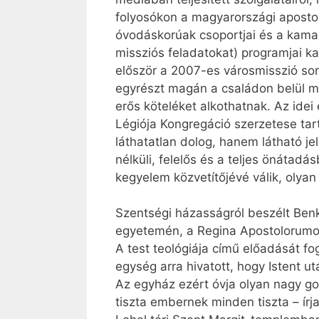
folyosókon a magyarországi apostoli
óvodáskorúak csoportjai és a kamas
missziós feladatokat) programjai ka
először a 2007-es városmisszió sor
egyrészt magán a családon belül m
erős köteléket alkothatnak. Az ide
Légiója Kongregáció szerzetese ta
láthatatlan dolog, hanem látható jel
nélküli, felelős és a teljes önátad
kegyelem közvetítőjévé válik, olyan
Szentségi házasságról beszélt Benk
egyetemén, a Regina Apostolorumon. 
A test teológiája című előadását fo
egység arra hivatott, hogy Istent u
Az egyház ezért óvja olyan nagy gon
tiszta embernek minden tiszta – írj