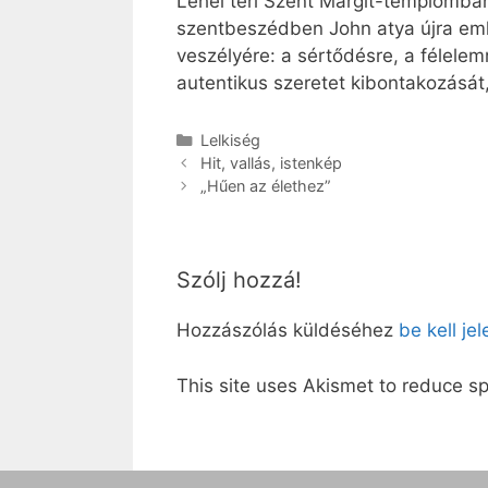
Lehel téri Szent Margit-templomba
szentbeszédben John atya újra eml
veszélyére: a sértődésre, a félele
autentikus szeretet kibontakozását
Kategória
Lelkiség
Hit, vallás, istenkép
„Hűen az élethez”
Szólj hozzá!
Hozzászólás küldéséhez
be kell je
This site uses Akismet to reduce 