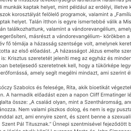
 munkák kaptak helyet, mint például az erdélyi, illetve k
zok korosztályát felölelő programok, valamint a „Famíli
ptak helyet. Talán itthon is egyre ismertebbé válik a Mi
án találkozhattunk, valamint a vándorevangélium, amely
egerősíteni, másrészt a vándorevangélium- körökben a 
i év fő témája a házasság szentsége volt, amelynek kere
rtotta az első előadást. „A házasságot Jézus emelte s
 is: Krisztus szeretetét jeleníti meg az egyház és minden
ásban beteljesedő szeretetnek kell, hogy a tükörképe le
 erőforrássá, amely segít megélni mindazt, ami szerint é
óczy Szabolcs és felesége, Rita, akik bioetikát végez
A harmadik előadást ezen a napon Cliff Ermatinger légi
glalta össze: „A család olyan, mint a Szentháromság, an
tánozza. Nem valami piszkos dolog, és nem is egy puszta
ddal azt, ami ennyire szent, és szent benne a szexualitá
a Szent Pál Titusznak.” Ünnepi szentmisével fejeződött b