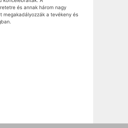
 koncelebráltak. A
eretetre és annak három nagy
mert megakadályozzák a tevékeny és
gban.