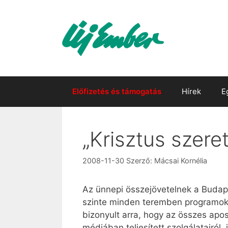
Kilépés
a
tartalomba
Előfizetés és támogatás
Hírek
E
„Krisztus szere
2008-11-30
Szerző:
Mácsai Kornélia
Az ünnepi összejövetelnek a Budape
szinte minden teremben programok 
bizonyult arra, hogy az összes apos
médiában teljesített szolgálatairól