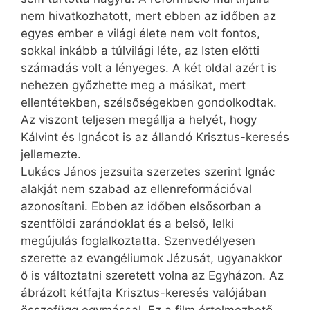
nem hivatkozhatott, mert ebben az időben az
egyes ember e világi élete nem volt fontos,
sokkal inkább a túlvilági léte, az Isten előtti
számadás volt a lényeges. A két oldal azért is
nehezen győzhette meg a másikat, mert
ellentétekben, szélsőségekben gondolkodtak.
Az viszont teljesen megállja a helyét, hogy
Kálvint és Ignácot is az állandó Krisztus-keresés
jellemezte.
Lukács János jezsuita szerzetes szerint Ignác
alakját nem szabad az ellenreformációval
azonosítani. Ebben az időben elsősorban a
szentföldi zarándoklat és a belső, lelki
megújulás foglalkoztatta. Szenvedélyesen
szerette az evangéliumok Jézusát, ugyanakkor
ő is változtatni szeretett volna az Egyházon. Az
ábrázolt kétfajta Krisztus-keresés valójában
összefügg egymással. Ez a film értelmezhető