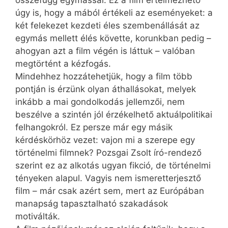
úgy is, hogy a mából értékeli az eseményeket: a
két felekezet kezdeti éles szembenállását az
egymás mellett élés követte, korunkban pedig –
ahogyan azt a film végén is láttuk – valóban
megtörtént a kézfogás.
Mindehhez hozzátehetjük, hogy a film több
pontján is érzünk olyan áthallásokat, melyek
inkább a mai gondolkodás jellemzői, nem
beszélve a szintén jól érzékelhető aktuálpolitikai
felhangokról. Ez persze már egy másik
kérdéskörhöz vezet: vajon mi a szerepe egy
történelmi filmnek? Pozsgai Zsolt író-rendező
szerint ez az alkotás ugyan fikció, de történelmi
tényeken alapul. Vagyis nem ismeretterjesztő
film – már csak azért sem, mert az Európában
manapság tapasztalható szakadások
motiválták.