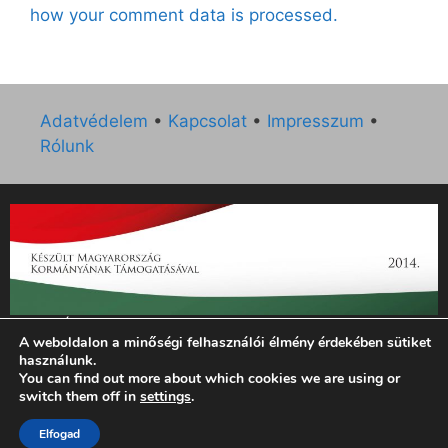
how your comment data is processed.
Adatvédelem
•
Kapcsolat
•
Impresszum
•
Rólunk
„Az Új Ember katolikus hetilap 2014. évi működésének
A weboldalon a minőségi felhasználói élmény érdekében sütiket
támogatását az EGYH-KCP-14-P-0121 sz. támogatási
használunk.
szerződés keretében 3 000 000 Ft összegben támogatta az
You can find out more about which cookies we are using or
Emberi Erőforrások Minisztériuma.”
switch them off in
settings
.
Elfogad
© 2026 Magyar Kurír - Új Ember
• Készült
GeneratePress