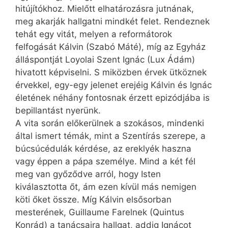
hitújítókhoz. Mielőtt elhatározásra jutnának,
meg akarják hallgatni mindkét felet. Rendeznek
tehát egy vitát, melyen a reformátorok
felfogását Kálvin (Szabó Máté), míg az Egyház
álláspontját Loyolai Szent Ignác (Lux Ádám)
hivatott képviselni. S miközben érvek ütköznek
érvekkel, egy-egy jelenet erejéig Kálvin és Ignác
életének néhány fontosnak érzett epizódjába is
bepillantást nyerünk.
A vita során előkerülnek a szokásos, mindenki
által ismert témák, mint a Szentírás szerepe, a
búcsúcédulák kérdése, az ereklyék haszna
vagy éppen a pápa személye. Mind a két fél
meg van győződve arról, hogy Isten
kiválasztotta őt, ám ezen kívül más nemigen
köti őket össze. Míg Kálvin elsősorban
mesterének, Guillaume Farelnek (Quintus
Konrád) a tanácsaira hallgat, addig Ignácot