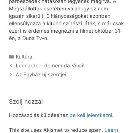
párbeszédek hatásosan legyenek megírva. A
Megszállottak esetében valahogy ez nem
igazán sikerült. E hiányosságokat azonban
ellensúlyozza a kitűnő színészi játék, s már csak
ezért is érdemes megnézni a filmet október 31-
én, a Duna Tv-n.
Kategória
Kultúra
Leonardo – de nem da Vinci!
Az Egyház új szentjei
Szólj hozzá!
Hozzászólás küldéséhez
be kell jelentkezni
.
This site uses Akismet to reduce spam.
Learn