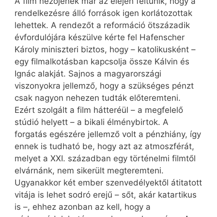
A film nézőjének már az elején feltűnik, hogy a
rendelkezésre álló források igen korlátozottak
lehettek. A rendezőt a reformáció ötszázadik
évfordulójára készülve kérte fel Hafenscher
Károly miniszteri biztos, hogy – katolikusként –
egy filmalkotásban kapcsolja össze Kálvin és
Ignác alakját. Sajnos a magyarországi
viszonyokra jellemző, hogy a szükséges pénzt
csak nagyon nehezen tudták előteremteni.
Ezért szolgált a film hátteréül – a megfelelő
stúdió helyett – a bikali élménybirtok. A
forgatás egészére jellemző volt a pénzhiány, így
ennek is tudható be, hogy azt az atmoszférát,
melyet a XXI. században egy történelmi filmtől
elvárnánk, nem sikerült megteremteni.
Ugyanakkor két ember szenvedélyektől átitatott
vitája is lehet sodró erejű – sőt, akár katartikus
is –, ehhez azonban az kell, hogy a