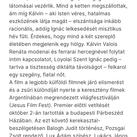
látomásai vezérlik. Mind a ketten megszállottak,
ám míg Kálvin – aki Isten véres, hatalmas
eszközének látja magát – elszántsága inkább
racionális, addig Ignác lelkesedését misztikus
hév fűti. Érdekes, hogy mind a két szereplő
életében megjelenik egy hölgy. Kálvin Valois
Renáta modenai és ferrarai hercegnével folytat
intim kapcsolatot, Loyolai Szent Ignác pedig –
tartva a tisztesség diktálta távolságot – felkarol
egy szegény, fiatal nőt.
A film a legjobb külföldi filmnek járó elismerést
és a zsűri különdíját nyerte a keresztény filmek
Argentínában megrendezett világfesztiválján
(Jesus Film Fest). Premier előtti vetítését
október 2-án tartották a budapesti Párbeszéd
Házában. Az ezt követő kerekasztal-
beszélgetésen Balogh Judit történész, Pozsgai
Zsolt rendező, Lux Ádám színész, Lukács János