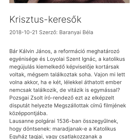
Krisztus-keresők
2018-10-21
Szerző:
Baranyai Béla
Bár Kálvin János, a reformáció meghatározó
egyénisége és Loyolai Szent Ignác, a katolikus
megújulás kiemelkedő képviselője kortársak
voltak, mégsem találkoztak soha. Vajon mi lett
volna akkor, ha e két, lélekkel áthatott ember
nemcsak találkozik, de vitázik is egymással?
Pozsgai Zsolt író-rendező ezt az elképzelt
disputát helyezte Megszállottak című filmjének
középpontjába.
Lausanne polgárai 1536-ban összegyűlnek,
hogy döntsenek: maradjanak-e a Katolikus
Egyház tagjai, vagy csatlakozzanak a