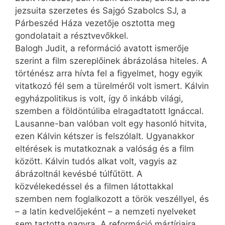
jezsuita szerzetes és Sajgó Szabolcs SJ, a
Párbeszéd Háza vezetője osztotta meg
gondolatait a résztvevőkkel.
Balogh Judit, a reformáció avatott ismerője
szerint a film szereplőinek ábrázolása hiteles. A
történész arra hívta fel a figyelmet, hogy egyik
vitatkozó fél sem a türelméről volt ismert. Kálvin
egyházpolitikus is volt, így ő inkább világi,
szemben a földöntúliba elragadtatott Ignáccal.
Lausanne-ban valóban volt egy hasonló hitvita,
ezen Kálvin kétszer is felszólalt. Ugyanakkor
eltérések is mutatkoznak a valóság és a film
között. Kálvin tudós alkat volt, vagyis az
ábrázoltnál kevésbé túlfűtött. A
közvélekedéssel és a filmen látottakkal
szemben nem foglalkozott a török veszéllyel, és
– a latin kedvelőjeként – a nemzeti nyelveket
sem tartotta nagyra. A reformáció mártírjaira