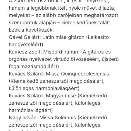
A zsűri nem osztott ki I., II. és III. helyezést,
hanem a legjobbnak ítélt nyolc művet díjazta,
melyeket – az alább zárójelben meghatározott
szempontok alapján – kiemelkedőnek talált.
Ezek a következők:
Gável Gellért: Latin mise gitáron (Lelkesítő
hangvételéért)
Komesz Zsolt: Miseordinárium (A gitáros és
orgonás nyelvezet virtuóz ötvözéséért, újszerű
fogalmazásmódjáért)
Kovács Szilárd: Missa Quinqueeccle­siensis
(Kiemelkedő zeneszerzői megoldásaiért,
különleges harmóniavilágáért)
Kovács Szilárd: Magyar mise (Kiemelkedő
zeneszerzői megoldásaiért, különleges
harmóniavilágáért)
Nagy István: Missa Solemnis (Kiemelkedő
zeneszerzői megoldásaiért, különleges