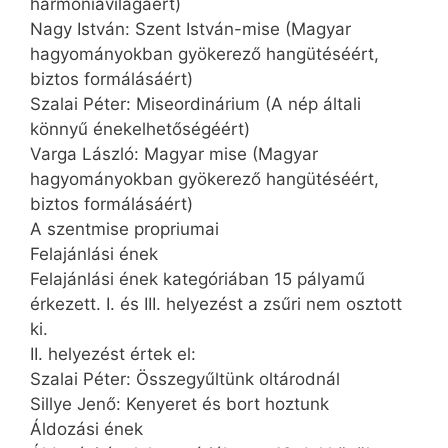
harmóniavilágáért)
Nagy István: Szent István-mise (Magyar
hagyományokban gyökerező hangütéséért,
biztos formálásáért)
Szalai Péter: Miseordinárium (A nép általi
könnyű énekelhetőségéért)
Varga László: Magyar mise (Magyar
hagyományokban gyökerező hangütéséért,
biztos formálásáért)
A szentmise propriumai
Felajánlási ének
Felajánlási ének kategóriában 15 pályamű
érkezett. I. és III. helyezést a zsűri nem osztott
ki.
II. helyezést értek el:
Szalai Péter: Összegyűltünk oltárodnál
Sillye Jenő: Kenyeret és bort hoztunk
Áldozási ének