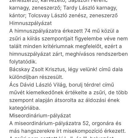
karnagy, zeneszerző; Tardy László karnagy,
kántor; Tolcsvay László zenész, zeneszerző
Himnuszpályázat
A himnuszpályázatra érkezett 74 mű közül a
zsűri a kiírás szempontjait figyelembe véve nem
talált minden kritériumnak megfelelőt, ezért a
himnuszpályázat zárt, meghívásos rendszerben
folytatódik.
Bácskay Zsolt Krisztus, légy velünk! című dala
különdíjban részesült.
Ács Dávid László Világ, borulj térdre! című
művét kiemelkedőnek értékelte a zsűri, de több
szempont alapján átsorolta az áldozási ének
kategóriába.
Miseordinárium-pályázat
A miseordinárium-pályázatra 52, orgonára és
más hangszerekre írt misekompozíció érkezett.