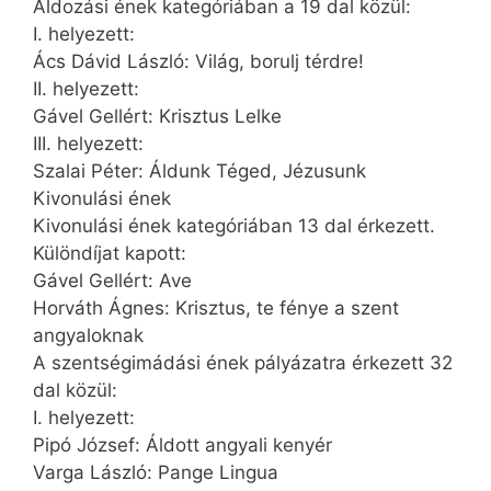
Áldozási ének kategóriában a 19 dal közül:
I. helyezett:
Ács Dávid László: Világ, borulj térdre!
II. helyezett:
Gável Gellért: Krisztus Lelke
III. helyezett:
Szalai Péter: Áldunk Téged, Jézusunk
Kivonulási ének
Kivonulási ének kategóriában 13 dal érkezett.
Különdíjat kapott:
Gável Gellért: Ave
Horváth Ágnes: Krisztus, te fénye a szent
angyaloknak
A szentségimádási ének pályázatra érkezett 32
dal közül:
I. helyezett:
Pipó József: Áldott angyali kenyér
Varga László: Pange Lingua