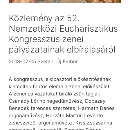
Közlemény az 52.
Nemzetközi Eucharisztikus
Kongresszus zenei
pályázatainak elbírálásáról
2018-07-15
Szerző:
Új Ember
A kongresszus lelkipásztori előkészítésének
kiemelten fontos eleme a zenei előkészület.
A zenei pályázatokat bíráló zsűri tagjai:
Csanády Lőrinc hegedűművész, Dobszay
Benedek ferences szerzetes, Harmath Dénes
orgonaművész, Horváth Márton Levente
zeneszerző, orgonaművész; Kiss Zsuzsanna
zeneszerző, karvezető; Sapszon Ferenc