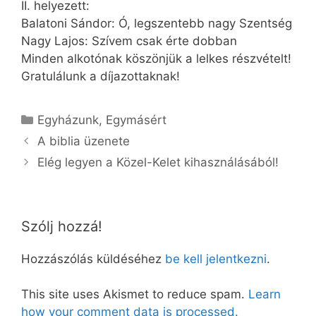
II. helyezett:
Balatoni Sándor: Ó, legszentebb nagy Szentség
Nagy Lajos: Szívem csak érte dobban
Minden alkotónak köszönjük a lelkes részvételt!
Gratulálunk a díjazottaknak!
Kategória
Egyházunk
,
Egymásért
A biblia üzenete
Elég legyen a Közel-Kelet kihasználásából!
Szólj hozzá!
Hozzászólás küldéséhez
be kell jelentkezni
.
This site uses Akismet to reduce spam.
Learn
how your comment data is processed.