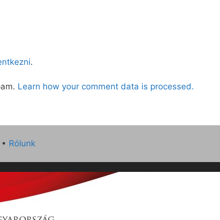
lentkezni
.
spam.
Learn how your comment data is processed.
•
Rólunk