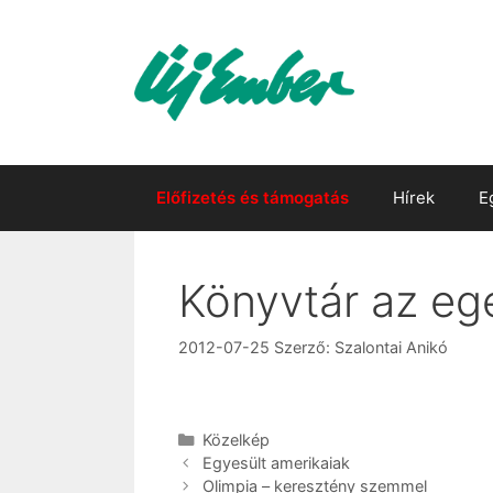
Kilépés
a
tartalomba
Előfizetés és támogatás
Hírek
E
Könyvtár az eg
2012-07-25
Szerző:
Szalontai Anikó
Kategória
Közelkép
Egyesült amerikaiak
Olimpia – keresztény szemmel