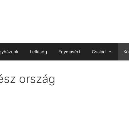
gyházunk
Lelkiség
Egymásért
Család
Kö
ész ország