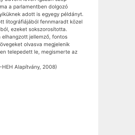
a ma a parlamentben dolgozó
iküknek adott is egyegy példányt.
t litográfiájából fennmaradt közel
ból, ezeket sokszorosította.
 elhangzott jellemző, fontos
szövegeket olvasva megjelenik
ben telepedett le, megismerte az
M-HEH Alapítvány, 2008)