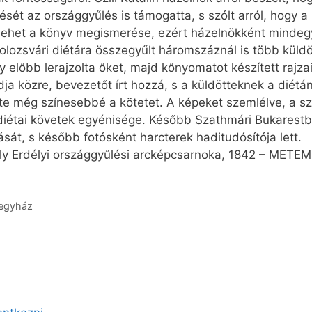
sét az országgyűlés is támogatta, s szólt arról, hogy 
 lehet a könyv megismerése, ezért házelnökként mindegy
lozsvári diétára összegyűlt háromszáznál is több küldöt
y előbb lerajzolta őket, majd kőnyomatot készített rajzai
a közre, bevezetőt írt hozzá, s a küldötteknek a diétán
tette még színesebbé a kötetet. A képeket szemlélve, a 
 a diétai követek egyénisége. Később Szathmári Bukarest
ását, s később fotósként harcterek haditudósítója lett.
ly Erdélyi országgyűlési arcképcsarnoka, 1842 – METE
 egyház