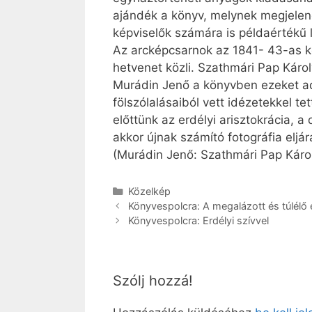
ajándék a könyv, melynek megjelené
képviselők számára is példaértékű
Az arcképcsarnok az 1841- 43-as ko
hetvenet közli. Szathmári Pap Károl
Murádin Jenő a könyvben ezeket adj
fölszólalásaiból vett idézetekkel 
előttünk az erdélyi arisztokrácia,
akkor újnak számító fotográfia eljár
(Murádin Jenő: Szathmári Pap Káro
Kategória
Közelkép
Könyvespolcra: A megalázott és túlélő
Könyvespolcra: Erdélyi szívvel
Szólj hozzá!