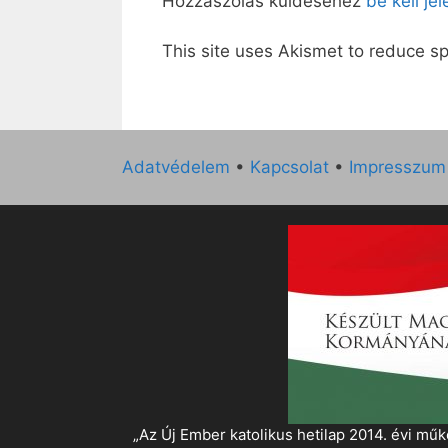
Hozzászólás küldéséhez
be kell je
This site uses Akismet to reduce 
Adatvédelem
•
Kapcsolat
•
Impresszum
„Az Új Ember katolikus hetilap 2014. évi 