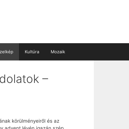
zelkép
Kultúra
Mozaik
dolatok –
ának körülményeiről és az
ogy advent lévén igazán szép