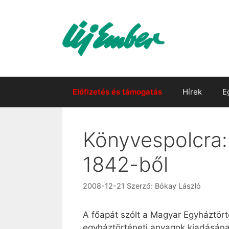
Kilépés
a
tartalomba
Előfizetés és támogatás
Hírek
E
Könyvespolcra:
1842-ből
2008-12-21
Szerző:
Bókay László
A főapát szólt a Magyar Egyháztör
egyháztörténeti anyagok kiadásának 