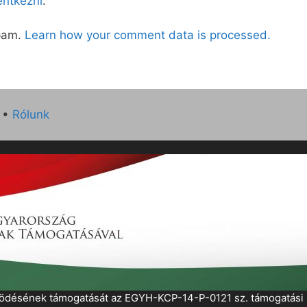
lentkezni
.
spam.
Learn how your comment data is processed.
•
Rólunk
működésének támogatását az EGYH-KCP-14-P-0121 sz. támogatás