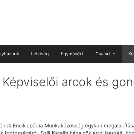
gyházunk
Lelkiség
Egymásért
Család
Kö
 Képviselői arcok és gon
téneti Enciklopédia Munkaközösség egykori megalapítás
fontosságáról. Szili Katalin házelnök arról beszélt, h